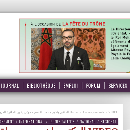
JOURNAL
BIBLIOTHÈQUE
EMPLOI
FORUM
SERVICES
VIDEO الدكتور بلخير محمد بلقاسم حموتي يفوز بالجائزة العربية للكيمياء
»
Correspondants
»
Home
IGNEMENT
/
INTERNATIONAL
/
JEUNES TALENTS
/
NATIONAL
/
RÉGIONAL