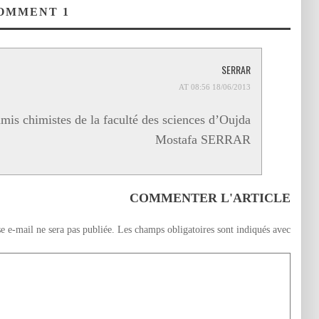
بمناسبة عيد الأضحى
مشاريع ذات النفع
القدس الشريف
COMMENT
1
المبارك
العام
لأصحابها الحقيقيين ».
SERRAR
18/06/2013 AT 08:56
amis chimistes de la faculté des sciences d’Oujda.
Mostafa SERRAR
COMMENTER L'ARTICLE
e e-mail ne sera pas publiée.
Les champs obligatoires sont indiqués avec