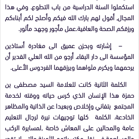
استكملوا السنة الدراسية من باب التطوع. وفي هذا
المجال, أقول لهم بارك الله فيكم وأصلح لكم أبناءكم
ورزقكم الصحة والعافية.عمل مأجور وجهد مأثور.
– إشارته وبحزن عميق الى مغادرة أستاذين
المؤسسة الى دار البقاء. أرجو من الله العلي القدير أن
يرحمهما ويكرم مثواهما ويرزقهما الفردوس الأعلى.
الكلمة الثانية كانت للعلامة السيد مصطفى بن
حمزة هذا الإنسان الذي كرس حياته ووقته لخدمة
المجتمع بتفاني وإخلاص وبعيدا عن الذاتية والمظاهر
الخادعة. الكلمة كلها توجيهات نيرة لرجال التعليم
عامة والمحالين على المعاش خاصة ,لمسايرة الركب
والمساهمة في نقل مكتسباتهم الثمينة والتي لا تقدر