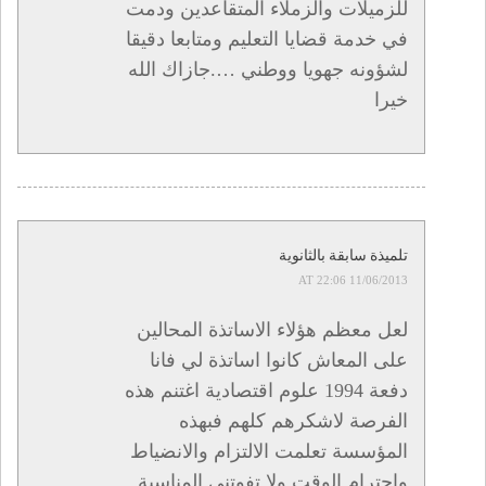
للزميلات والزملاء المتقاعدين ودمت
في خدمة قضايا التعليم ومتابعا دقيقا
لشؤونه جهويا ووطني ….جازاك الله
خيرا
تلميذة سابقة بالثانوية
11/06/2013 AT 22:06
لعل معظم هؤلاء الاساتذة المحالين
على المعاش كانوا اساتذة لي فانا
دفعة 1994 علوم اقتصادية اغتنم هذه
الفرصة لاشكرهم كلهم فبهذه
المؤسسة تعلمت الالتزام والانضياط
واحترام الوقت ولا تفوتني المناسبة