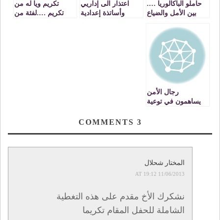
حاملو الباكالوريا ….
اعتذار الى إداريي
تكريم ويا له من
بين الأمل والضياع
وأساتذة إعدادية
تكريم ….لفئة من
….
سيدي امعافة ….
مفتشي رجال
التعليم.
رجال الأمن
يساهمون في توعية
التلاميذ الصم
بمدرسة للا أمينة
COMMENTS
3
حول قانون السير
المختار شحلال
11/06/2013 AT 19:12
نشكرك الأخ مقدم على هذه التغطية
الشاملة للحفل المقام تكريما