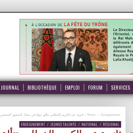
JOURNAL
BIBLIOTHÈQUE
EMPLOI
FORUM
SERVICES
Enseignement
»
Home
»
ثانوية عبد الكريم الخطابي تتألق دوليا في مجال التحقيق الصح
ENSEIGNEMENT
/
JEUNES TALENTS
/
NATIONAL
/
RÉGIONAL