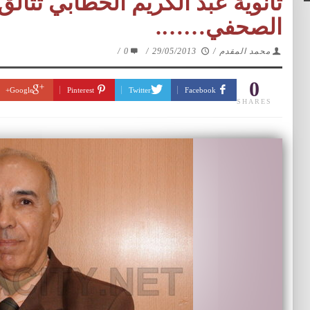
ثانوية عبد الكريم الخطابي تتألق
الصحفي…….
محمد المقدم
/
29/05/2013
/
0
/
0
Google+
Pinterest
Twitter
Facebook
SHARES