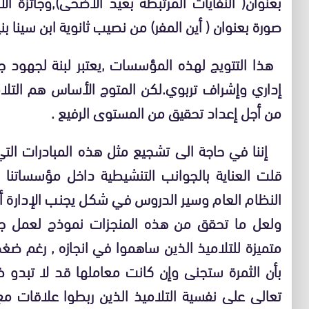
بعنوان( النفايات المرتبطة بعيد الأضحى),وجائزة 
صورة بعنوان ( أين المفر) من نصيب ثانوية ابن سينا بنيا
هذا التتويج لهذه المؤسسات ,يعتبر لبنة لجهود ج
إداري وإشراف تربوي.لكن المتوج الأساس هم التلا
من أجل إعداد تحقيق من المستوى الرفيع .
إننا في حاجة الى تشجيع مثل هذه المبادرات التي 
قلت العناية بالجوانب التنشيطية داخل مؤسساتنا ا
النظام العام وسير الدروس في شكل يجنب الإدارة أي
ولعل ما تحقق من هذه المنجزات نموذج لعمل 
متميزة للتلاميذ الذين ساهموا في انجازه , رغم ضغ
بأن الثمرة ستجنى وإن كانت معاملها قد لا تبدو ظا
تعالى على نفسية التلاميذ الذين ربطوا علاقات م