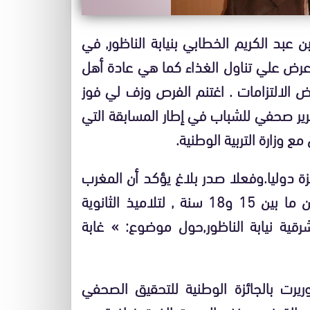
ن عبد الكريم الخطابي بنيابة الناظور, في
خاصة لمدينة الناظور يوم السبت 25 مايو,عرض علي تناول الغذاء كما هي عادة أهل
عض الالتزامات . اغتنم الفرص وزف لي فوز
قرير صحفي للشباب في إطار المسابقة التي
وزارة التربية الوطنية.
 دوليا.وفعلا صدر بلاغ يؤكد أن المغرب
فاز بالجائزة الدولية الأولى في صنف الروبرتاج للسن ما بين 15 و18 سنة , لتلاميذ الثانوية
شرقية نيابة الناظور,حول موضوع: » غابة
اوريرت بالجائزة الوطنية للتحقيق الصحفي