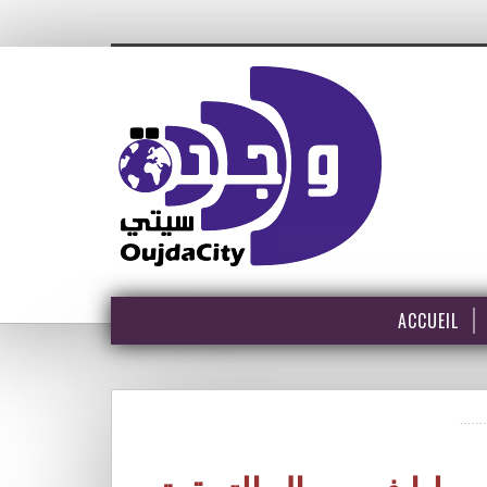
ACCUEIL
في…….