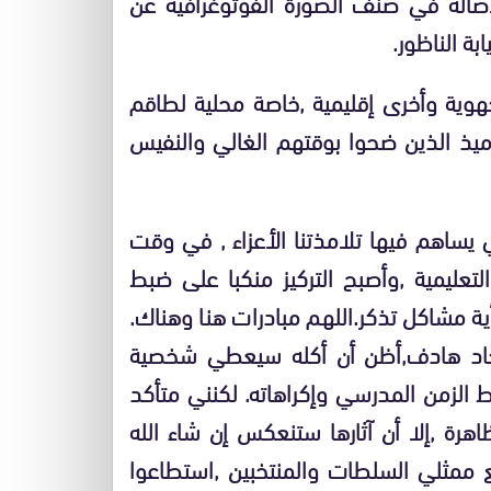
الأصالة في صنف الصورة الفوتوغرافية عن
بة الناظور.
هوية وأخرى إقليمية ,خاصة محلية لطاقم
ميذ الذين ضحوا بوقتهم الغالي والنفيس
يساهم فيها تلامذتنا الأعزاء , في وقت
لتعليمية ,وأصبح التركيز منكبا على ضبط
ة مشاكل تذكر.اللهم مبادرات هنا وهناك.
جاد هادف,أظن أن أكله سيعطي شخصية
ط الزمن المدرسي وإكراهاته. لكنني متأكد
هرة ,إلا أن آثارها ستنعكس إن شاء الله
ع ممثلي السلطات والمنتخبين ,استطاعوا