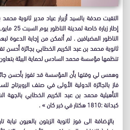
التقيت صدفة بالسيد أزيرار عياد مدير ثانوية محمد ب
إطار زيارة 
الناظور المضيافين . لم أتمكن من إجابة الدعوة لب
ثانوية محمد بن عبد الكريم الخطابي بجائزة أحسن ت
تنظمها مؤسسة محمد السادس لحماية البيئة بتعاون مع 
وهمس لي وقتها بأن المؤسسة قد تفوز بأحسن جائزة
التأهيلية محمد بن عبد الكريم الخطابي بالجهة ال
كبدانة :1810 هكتار في خبر كان » .
بالإضافة الى فوز ثانوية الزيتون بالعيون نيابة ت