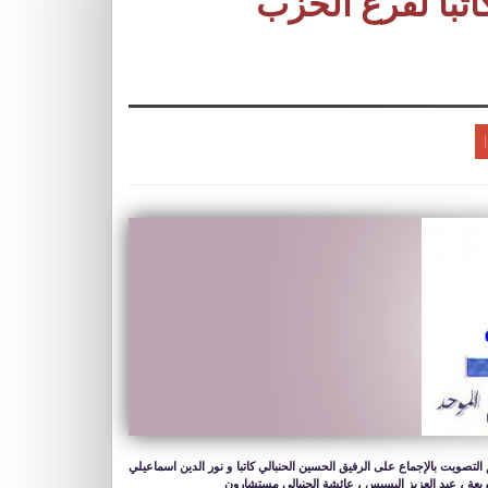
اتبا لفرع الحزب
لتصويت بالإجماع على الرفيق الحسين الحنبالي كاتبا و نور الدين اسماعيلي
 بوربعة ، عبد العزيز البسيس ، عائشة الحنبالي مستشارون