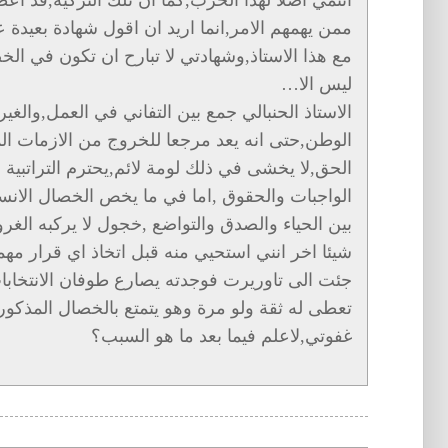
ممن يهمهم الامر,انما اريد ان اقول شهادة بعيدة 
مع هذا الاستاذ,وشهادتي لا تبارح ان تكون في الخ
ليس الا…
الاستاذ الحنبالي جمع بين التفاني في العمل,والغ
الوطن,حتى انه يعد مرجعا للخروج من الازمات المه
الحق,لا يخشى في ذلك لومة لائم,يحترم التراتبية 
الواجبات والحقوق ,اما في ما يخص الخصال الانس
بين الحياء والصدق والتواضع ,خجول لا يركبه الغرو
شيئا اخر انني استحيي منه قبل اتخاذ اي قرار مهم
جئت الى تاوريرت فوجدته يصارع طوفان الانتخابات,
تعطى له ثقة ولو مرة وهو يتمتع بالخصال المذكور
غفوتي,لاعلم فيما بعد ما هو السبب؟