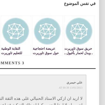
في نفس الموضوع
حريق سوق تاوريرت
عريضة احتجاجية
النقابة الوطنية
ـ وبدل لحمار بأغيول ـ
حول سوق تاوريرت
للتعليم تاوريرت
كدش – بلاغ –
COMMENTS
3
علي حيمري
13/01/2013 AT 00:39
لا اريد ان ازكي الاستاذ الحنبالي غلى هذه الثقة ا
انتمي اصلا لهذا الحزب,كما ان تلك التزكية,قد اع