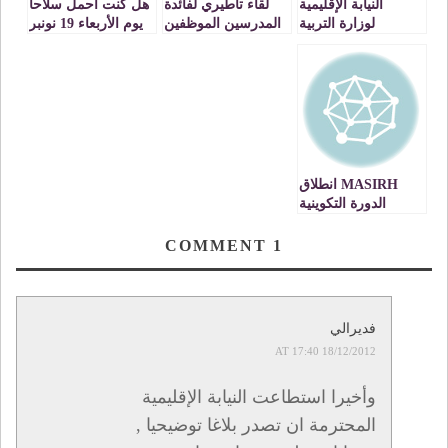
النيابة الإقليمية
لقاء تأطيري لفائدة
هل كنت أحمل سلاحا
لوزارة التربية
المدرسين الموظفين
يوم الأربعاء 19 نونبر
الوطنية لفجيج
بشكل
؟
ببوعرفة
مباشر)فوج2011(
MASIRH انطلاق
الدورة التكوينية
لمستعملي المنظومة
المعلوماتية على
COMMENT
1
مستوى مؤسسات
التعليم الثانوي
التأهيلي
فديرالي
18/12/2012 AT 17:40
وأخيرا استطاعت النيابة الإقليمية
المحترمة ان تصدر بلاغا توضيحيا ,