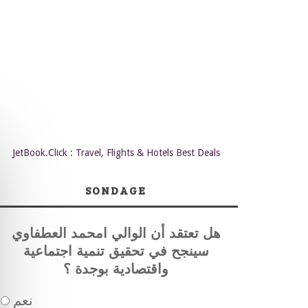
JetBook.Click : Travel, Flights & Hotels Best Deals
SONDAGE
هل تعتقد أن الوالي امحمد العطفاوي
سينجح في تحقيق تنمية اجتماعية
واقتصادية بوجدة ؟
نعم