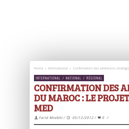
Home
»
International
»
Confirmation des ambitions stratégi
INTERNATIONAL
/
NATIONAL
/
RÉGIONAL
CONFIRMATION DES A
DU MAROC : LE PROJE
MED
Farid Mnebhi
/
05/12/2012
/
0
/