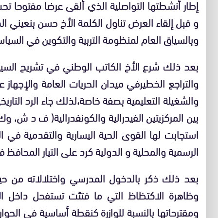
إطار أنشطتها التواصلية الذي ألقى عرضا مفتوحا ت
و قبل إلقاء العرض تناول الكلمة الأخ حسن بنعيني 
وبالسياق العام لمنظومة التربية والتكوين في السياس
بعد ذلك شرع الأخ الكاتب الوطني في تشريح السيا
والتراجع الخطيرفي ميدان الحريات العامة والإجهاز
والشغيلة التعليمية بصفة خاصة،لذلك جاء الرد التاري
بين المركزيتين الفيدرالية والكونفدرالية( ف د ش، 
استجابت لها القوى الحية اليسارية والتقدمية في ا
الرسمية والمحلية و الدولية كرد على التيار المحافظ 
بعد ذلك ذكر بالدخول المدرسي واختلالاته من حي
وظاهرة الاكتظاظ التي ما فتئت تستفحل داخ
ومقترحاتها بالنسبة للوازرة كنقطة أساسية في الحوا