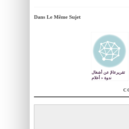
Dans Le Même Sujet
تقريرعامّ عن أشغال
ندوة « أعلام
‘مغمورون’ ونصوص
‘نادرة’، سيرة
وفهرسة وتحقيق »
أعمال مهداة إلى
روح محمد ألوزاد