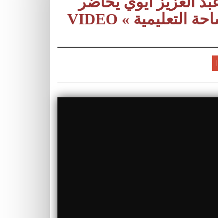
بد العزيز ايوي يحاضر
تعليمية » VIDEO