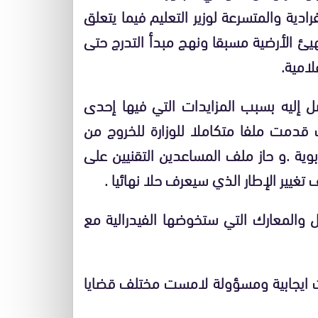
ادية والمتسرعة لوزير التعليم فيما يتعلق
هيئ الأرضية مسبقا ونهج مبدأ التدرج حتى
لامية.
 إليه بسبب المزايدات التي فيها إحدى
 قدمت ملفا متكاملا للوزارة للخروج من
وية .و حاز ملف المساعدين التقنيين على
يير الإطار الذي سيعرف حلا نهائيا .
ير ركز على تنصل الوزارة من اتفاق 26 ابريل والمعارك التي ستخوضها الفيدرالية مع
ت ايجابية ومسؤولة لامست مختلف قضايا