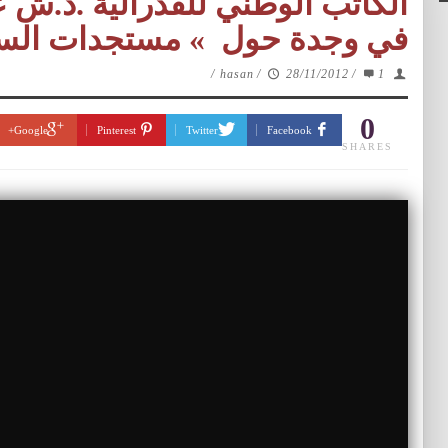
الكاتب الوطني للفدرالية .د.ش ع
في وجدة حول » مستجدات الساحة ال
/
hasan
/
28/11/2012
/
1
0
Google+
Pinterest
Twitter
Facebook
SHARES