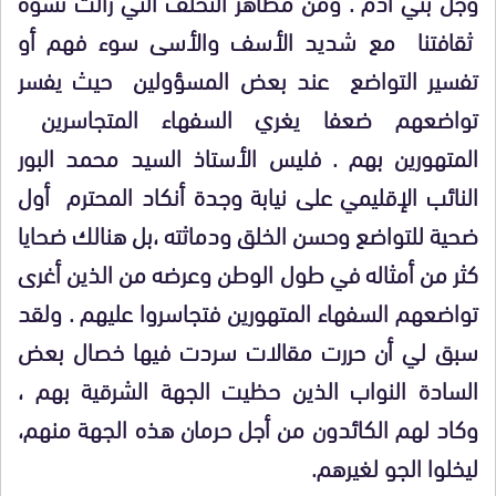
وجل بني آدم . ومن مظاهر التخلف التي زالت تشوه
ثقافتنا مع شديد الأسف والأسى سوء فهم أو
تفسير التواضع عند بعض المسؤولين حيث يفسر
تواضعهم ضعفا يغري السفهاء المتجاسرين
المتهورين بهم . فليس الأستاذ السيد محمد البور
النائب الإقليمي على نيابة وجدة أنكاد المحترم أول
ضحية للتواضع وحسن الخلق ودماثته ،بل هنالك ضحايا
كثر من أمثاله في طول الوطن وعرضه من الذين أغرى
تواضعهم السفهاء المتهورين فتجاسروا عليهم . ولقد
سبق لي أن حررت مقالات سردت فيها خصال بعض
السادة النواب الذين حظيت الجهة الشرقية بهم ،
وكاد لهم الكائدون من أجل حرمان هذه الجهة منهم،
ليخلوا الجو لغيرهم.