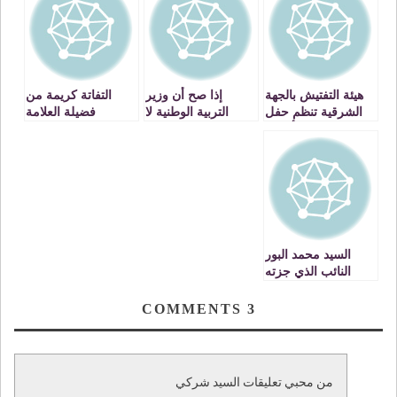
هيئة التفتيش بالجهة
إذا صح أن وزير
التفاتة كريمة من
الشرقية تنظم حفل
التربية الوطنية لا
فضيلة العلامة
تكريم لفائدة أطرها
يريد الفقه والعربية
مصطفى بنحمزة نحو
المتقاعدين
في المنظومة
تلاميذ ضعاف البصر
التربوية فهل يستطيع
بمدينة تويسيت
أن ينكر أنهما أساس
الهوية الوطنية ؟؟؟
السيد محمد البور
النائب الذي جزته
الوزارة جزاء سنمار
يغادر اليوم الخدمة
COMMENTS
3
من محبي تعليقات السيد شركي