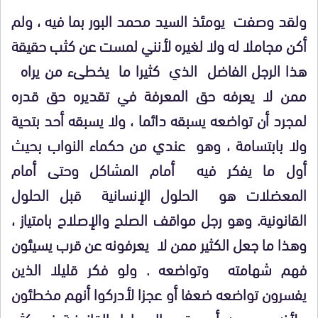
ولقد وصفت يومئذ السيد محمد البور بما فيه ، ولم
أكن مجاملا له ولا لغيره لأنني لمست عن كثب حقيقة
هذا الرجل الفاضل الذي كثيرا ما يخطىء من يراه
ممن لا يعرفه حق المعرفة في تقديره حق قدره
لمجرد أن تواضعه يسبقه دائما ، ولا يسبقه أحد بتحية
ولا بابتسامة ، وهو عندي من حكماء النواب بحيث
أول ما يفكر فيه أمام المشاكل وحتى أمام
المعضلات هو الحلول الإنسانية قبل الحلول
القانونية. وهو رجل مواقف الصلح والإصلاح بامتياز ،
وهذا ما جعل الكثير ممن لا يعرفونه عن قرب يسيئون
فهم شهامته وتواضعه . ولو فكر قليلا الذين
يفسرون تواضعه ضعفا أو عجزا لأدركوا أنهم مخطئون
، لأنه بوسعه أن يعتمد المساطر القانونية في كثير