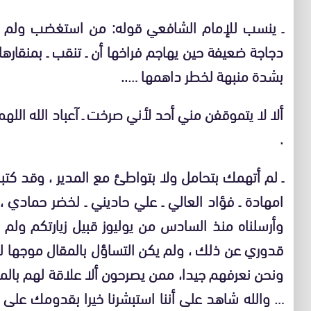
ـ ينسب للإمام الشافعي قوله: من استغضب ولم ي
دجاجة ضعيفة حين يهاجم فراخها أن ـ تنقب ـ بمنقارها 
بشدة منبهة لخطر داهمها …..
ألا لا يتموقفن مني أحد لأني صرخت ـ آعباد الله اللهم
.
ـ لم أتهمك بتحامل ولا بتواطئ مع المدير ، وقد كتبن
امهادة ـ فؤاد العالي ـ علي حاديني ـ لخضر حمادي
وأرسلناه منذ السادس من يوليوز قبيل زيارتكم ولم
قدوري عن ذلك ، ولم يكن التساؤل بالمقال موجها لغي
ونحن نعرفهم جيدا، ممن يصرحون ألا علاقة لهم بالمو
… والله شاهد على أننا استبشرنا خيرا بقدومك على 