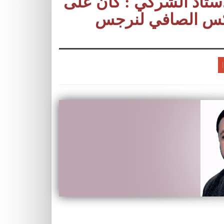
أستاذ الشركي : كان على
 عكس الصافي لنرجس