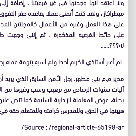
ولا أعتقد أنها وجدتها في غير فرعيتنا ، إضافة إ
ميطراكاز ، ولقد كنت أتمنى عملا بقاعدة حفز التفوق 
على هذا العمل وغيره من الأعمال كالمجلتين المدر
على ح
ائط الفرعية المذكورة ، ثم إنني وجهت
له؟؟؟……
ـ لم أعير أستاذي الكريم أحدا ولم أسبه بتهمة عمله رجل
مدير م.م بني مطهر، رجل الأمن السابق الذي يريد أن 
آليات سنوات الرصاص من ترهيب وسب وغيرها من المعا
بصلة، عوض المعاملة الإدارية السليمة كما تنص عليها 
هيبتها في الحق، وللمدرس كرامته وللمتعلم حقه في الت
Source : /regional-article-65198-ar/