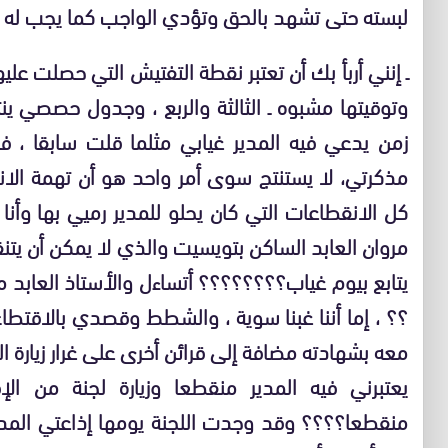
لبسته حتى تشهد بالحق وتؤدي الواجب كما يجب له أ
ـ إنني أربأ بك أن تعتبر نقطة التفتيش التي حصلت عل
وتوقيتها مشبوه ـ الثالثة والربع ، وجدول حصصي ي
زمن يدعي فيه المدير غيابي مثلما قلت سابقا ، فب
مذكرتي، لا يستنتج سوى أمر واحد هو أن تهمة الا
كل الانقطاعات التي كان يحلو للمدير رميي بها وأنا 
مروان العابد الساكن بتويسيت والذي لا يمكن أن يتنق
يتابع بيوم غياب؟؟؟؟؟؟؟؟ أتساءل والأستاذ العابد 
؟؟ ، إما أننا غبنا سوية ، والشطط وقصدي بالاقتطاع 
معه بشهادته مضافة إلى قرائن أخرى على غرار زيارة الل
يعتبرني فيه المدير منقطعا وزيارة لجنة من ال
منقطعا؟؟؟؟ وقد وجدت اللجنة يومها إذاعتي المدر