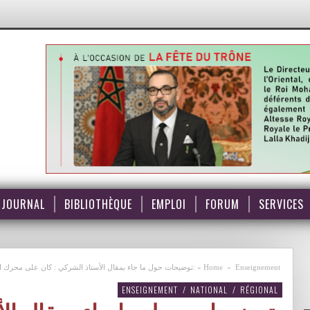
JOURNAL
BIBLIOTHÈQUE
EMPLOI
FORUM
SERVICES
Enseignement
»
Home
»
:توضيحات حول ما جاء بمقال الأستاذ الشركي : كان على محرك ا
ENSEIGNEMENT
/
NATIONAL
/
RÉGIONAL