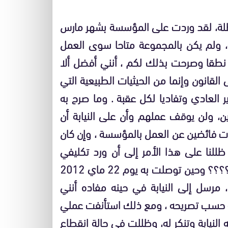
طلة، لقد وردت على المؤسسة بشهر مارس
، ولم يكن بالمجموعة متاحا سوى العمل
 نطقا وصرحت بذلك لكم ، أنني أفضل ألا
لقانون وإنما من الحيثيات الطبيعية التي
ر العادي وتفاديا لكل عقبة . وما صرح به
ين، ولن يوقف عملهم وأن على النيابة أن
يات فائضين عن العمل بالمؤسسة ، وإن كان
للنا على هذا الأمر إلى أن ورد تكليفي
بالمهمة الذي لم أتوصل به في وقته لغياب المدير؟؟؟؟؟ وحين توصلت به يوم 22 ماي 2012
مرسل إلى النيابة في حينه مفاده أنني
مي نفسه حسب تصريحه ، ومع ذلك استأنفت عملي
 النيابة وتنكر له، وظللت في حالة انقطاع