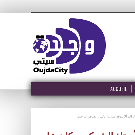
ACCUEIL
لراكد ألا يتوقع منه ما عكس الصافي لنرجس