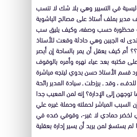
لبوليسية في التسيير وهي بلا شك لا تنسب
ف مدير بملف أستاذ على مصالح الباشوية
جماعة محظورة حسب وصفه، وكيف يليق سب
ندى له الجبين وهي حادثة وقعت للأستاذ
؟ أم كيف يعقل أن يمر بالساحة إن أبصر
لى مكتبه بعد عياء نهره وأمره بالوقوف
رد قسم الأستاذ حسن بدوي ليتجه مباشرة
دفء ، وقد ـ برزطت ـ سيادة المدير رائحة
توجهن إلى الإدارة؟ إنه لمن المعيب جدا
وإن السبب المباشر لحملته وحملة غيره علي
اري لخضر حمادي لا غير-، وقوفي ضده في
م يستسغ لمن يريد أن يسير إدارة بعقلية