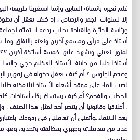
فلم نعيره بانتمائه السابق وإنما استغربنا طريقته ا
إلا لسنوات الجمر والرصاص ، إذ كيف يعقل أن يطو
ورئاسة الدائرة والقيادة يطلب ردعه لانتمائه ل
أستاذ على مرأى ومسمع آخرين ونعته بالنفاق وما ي
لمنور بنعيني ويشهد عليها خمسة أساتذة آخرين ؟؟؟
أستاذا طيبا من طينة الأستاذ العظيم حجي جالسا ع
وعدم الجلوس ؟ أم كيف يعقل دخوله في زمهرير الب
لصب الماء على موقد أشعله الأستاذ لتلامذته طلبا لل
الحطب والفحم؟ أم كيف يستساغ بكاء أستاذات كلما 
، أخلاقيا وقانونيا أن ينتصر أحد لمثل هذا الصنف ، 
بعد الانتماء ـوأتمنى أن تعاملني في ردودك باعتب
عدد من معاملاته وجهري بمخالفته وتحديه، وهو ما ل
بوليسية ….