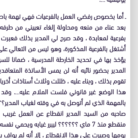
ـ أما بخصوص رفضي العمل بالفرعيات فهي تهمة با
بعد عناء من منعه ومحاولة إلغاء تعييني من طرفه
بفرعية لمعابدة ، وقد صرح لي المدير بذلك فعبرت
أشتغل بالفرعية المذكورة، وهو ليس من التعالي على ا
يؤخذ بها في تحديد الخارطة المدرسية ، ضمانا للسي
المدير بحضور نائبه أنه لن يمس الأساتذة المتعاقد
تقوم بذلك ، وبناء عليه ، ظللت وثلاث أستاذات أخر
هذا الوضع غير قانوني فلست الملام عليه…. وقد ظ
صاحبه من السيد المدير انقطاع عن العمل غريب ، 
منقطع منذ 7 ماي ؟؟؟؟؟؟ ليبرر غيابه ويح
يومها وصبرت على هذا الانقطاع ، إلا أنه لم يواف به