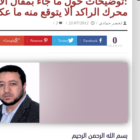
:توضيحات حول ما جاء بمقال ال
محرك الراكد ألا يتوقع منه ما
لخضر حمادي
/
21/07/2012
/
2
/
0
Google+
Pinterest
Twitter
Facebook
SHARES
بسم الله الرحمن الرحيم