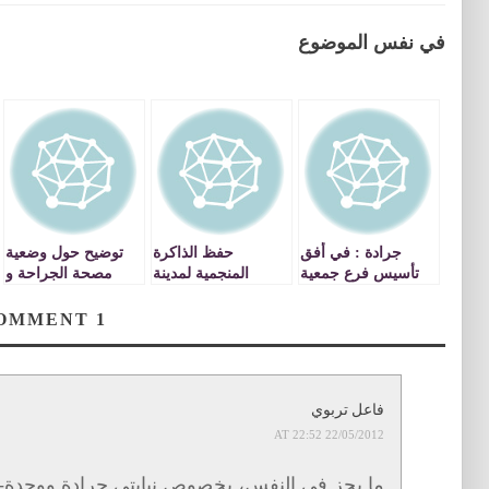
في نفس الموضوع
جرادة : في أفق
حفظ الذاكرة
توضيح حول وضعية
تأسيس فرع جمعية
المنجمية لمدينة
مصحة الجراحة و
حماية اللغة العربية
جرادة من خلال
التوليد التابعة
استحضار الماضي و
للتعاضدية العامة
COMMENT
1
التطلع نحو المستقبل
للتربية الوطنية
بوجدة
فاعل تربوي
22/05/2012 AT 22:52
ما يحز في النفس، بخصوص نيابتي جرادة ووجدة-أ