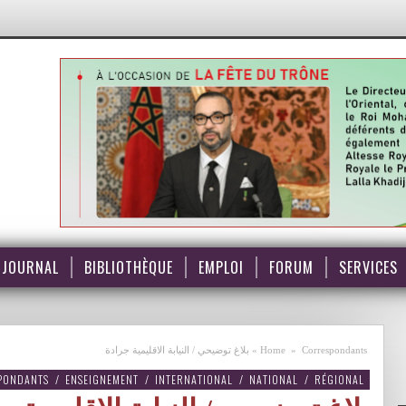
JOURNAL
BIBLIOTHÈQUE
EMPLOI
FORUM
SERVICES
Correspondants
»
Home
»
بلاغ توضيحي / النيابة الاقليمية جرادة
PONDANTS
/
ENSEIGNEMENT
/
INTERNATIONAL
/
NATIONAL
/
RÉGIONAL