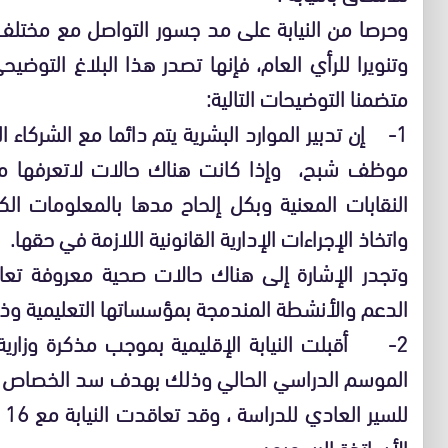
وحرصا من النيابة على مد جسور التواصل مع مختلف م
وتنويرا للرأي العام، فإنها تصدر هذا البلاغ التوضيح
متضمنا التوضيحات التالية:
1- إن تدبير الموارد البشرية يتم دائما مع الشركاء الن
موظف شبح، وإذا كانت هناك حالات لاتعرفها مصا
النقابات المعنية وبكل إلحاح مدها بالمعلومات ال
واتخاذ الإجراءات الإدارية القانونية اللازمة في حقها.
وتجدر الإشارة إلى هناك حالات صحية معروفة تع
الدعم والأنشطة المندمجة بمؤسساتها التعليمية وذلك
2- أقبلت النيابة الإقليمية بموجب مذكرة وزاري
الموسم الدراسي الحالي وذلك بهدف سد الخصاص ا
لل
الأساتذة الرسميون .