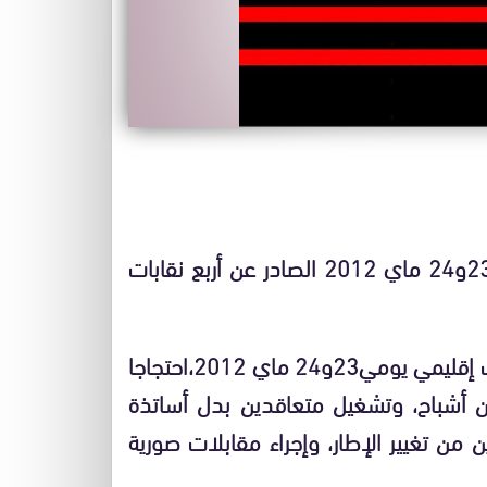
في شأن ما ورد في بيان الاضراب الإقليمي ليومي23و24 ماي 2012 الصادر عن أربع نقابات
دعت اربع نقابات تعليمية بإقليم جرادة إلى إضراب إقليمي يومي23و24 ماي 2012،احتجاجا
ين أشباح، وتشغيل متعاقدين بدل أساتذة
 من تغيير الإطار، وإجراء مقابلات صورية