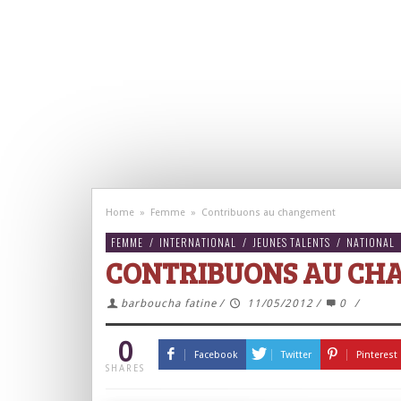
Home
»
Femme
»
Contribuons au changement
FEMME
/
INTERNATIONAL
/
JEUNES TALENTS
/
NATIONAL
CONTRIBUONS AU CH
barboucha fatine
/
11/05/2012
/
0
/
0
Facebook
Twitter
Pinterest
SHARES