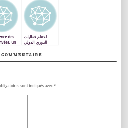
lence des
اختتام فعاليات
rivées, un
الدوري الدولي
i tourmente
للتكواندو على
iants
إيقاعات النجاح
 COMMENTAIRE
ns
bligatoires sont indiqués avec
*