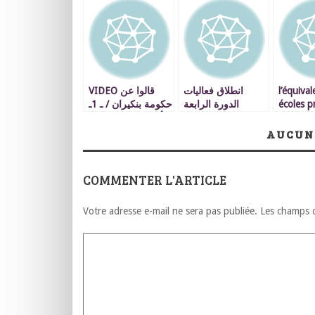
VIDEO قالوا عن
انطلاق فعاليات
l’équiva
حكومة بنكيران / ـ 1ـ
الدورة الرابعة
écoles p
رأي محمد ابو ضمير
لمهرجان ربيع
sujet qu
غرناطة للطرب
les étud
AUCUN
الغرناطي بوجدة
marocai
COMMENTER L'ARTICLE
Votre adresse e-mail ne sera pas publiée.
Les champs o