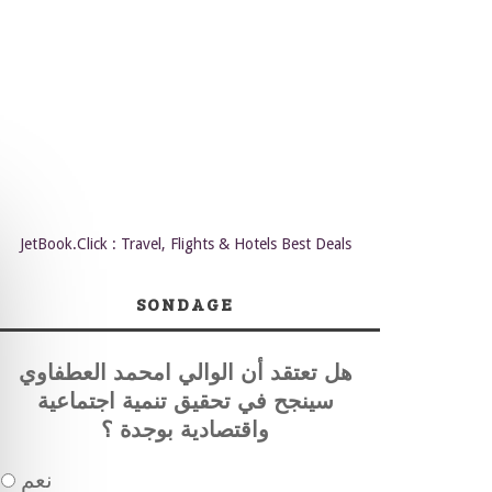
JetBook.Click : Travel, Flights & Hotels Best Deals
SONDAGE
هل تعتقد أن الوالي امحمد العطفاوي
سينجح في تحقيق تنمية اجتماعية
واقتصادية بوجدة ؟
نعم