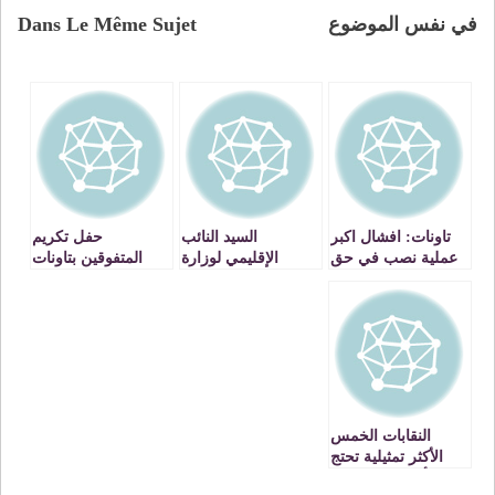
في نفس الموضوع
Dans Le Même Sujet
تاونات: افشال اكبر
السيد النائب
حفل تكريم
عملية نصب في حق
الإقليمي لوزارة
المتفوقين بتاونات
اساتذة بتاونات
التربية الوطنية بنيابة
تاوريرت يجتمع مع
الأطر الإدارية العاملة
بالنيابة .
النقابات الخمس
الأكثر تمثيلية تحتج
أمام مقر النيابة