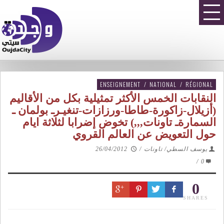
ENSEIGNEMENT
/
NATIONAL
/
RÉGIONAL
النقابات الخمس الأكثر تمثيلية بكل من الأقاليم
(أزيلال-زاكورة-طاطا-ورزازات-تنغيـرـ بولمان ـ
السمارةـ تاونات,,,) تخوض إضرابا لثلاثة ايام
حول التعويض عن العالم القروي
يوسف السطي/ تاونات
/
26/04/2012
/
0
0
SHARES