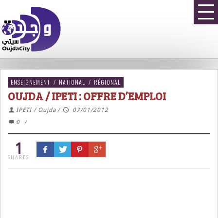
ENSEIGNEMENT
/
NATIONAL
/
RÉGIONAL
OUJDA / IPETI : OFFRE D’EMPLOI
IPETI / Oujda
/
07/01/2012
0
/
1
SHARES