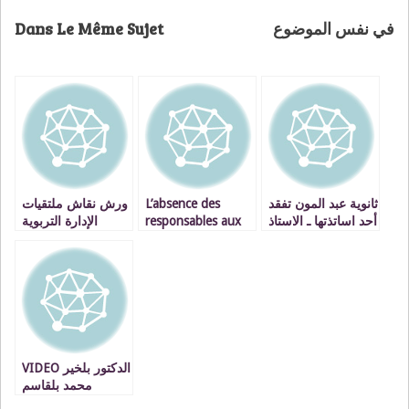
Dans Le Même Sujet
في نفس الموضوع
ورش نقاش ملتقيات
L’absence des
ثانوية عبد المون تفقد
الإدارة التربوية
responsables aux
أحد اساتذتها ـ الاستاذ
خطوة في الاتجاه
obsèques du
النايم
الصحيح
professeur du lycée
Oued Eddahab
VIDEO الدكتور بلخير
محمد بلقاسم
حموتي يفوز بالجائزة