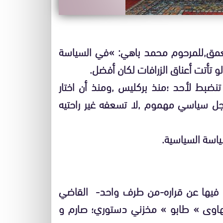
لعمق,للمرحوم محمد باهي: »في السياسة
 تأتت أعناق الزرافات لكان أفضل.
تنضبط لأحد ؛منذ بركليس ,ومنذ أن اختار
جل سياسي مهموم ,لا تسعفه غير راحتيه
ياسة السياسية.
فيها عن قراره-من طرف واحد- القاضي
هاوى » طابو » مخزني دستوري؛ صارم و