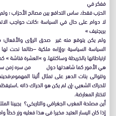
ففكر في
الحزب فقط؛. ساس التدافع بين مصالح الأحزاب ؛ ول
لا دوام على حال في السياسة ؛كانت حواجب الاتح
بريجنيف »
ولم يكن يتوقع منه غير صدق الرؤى والأفعال؛ فصا
السياسة السياسية ؛وإزاءه ملكية –طالما نحت لها 
ارتباطاتها بالخريطة وساكنتها. و »العشرة فتاشة » كما
هي الأمور كما شاهدتها دول من سره زمن ساءت
وتتوالى بنات الدهر على تمثال أثينا المهموم؛فحينما
للحراك الشعبي ؛إن لم يكن هو الحراك ذاته ,استيقظ
لتختار المعارضة.
أين مصلحة المغرب الجغرافي والتاريخي؟ يجيبنا الملك ؛
إذا كان اليسار العتيد مخيرا في هذا فعليه وزر خطأ وا