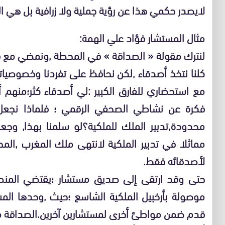
لايصدر حكمي هذا عن رؤية جملية ولا زرافية بل هي 
مثال المستشار فؤاد علي الهمة:
لنترك مقولة « الصداقة » في المحطة ,ونمضي مع قطا
كلنا نتخذ أصدقاء ,لكن نحافظ على تفردنا وخصوصيا
مع استحضاري للفارق الكبير :لي أصدقاء كثر؛منهم
فكرة عن نشاطي الصحفي الرقمي ؛ فلماذا نجعل 
محدودة,تدبير الملك للملكية؟لو سلمنا بهذا, وج
مماثلا في تدبير الملكية لانتهى ملك المغرب ,ال
لأصدقائه فقط.
حتى وقد ارتقى إلى صديق مستشار ؛يقتضي المنطق
موصولة بأرخبيل الملكية الشاسع ؛حيث ,وحدها الم
قدم ضمن مواطئ أخرى لمستشارين آخرين.الصداقة م