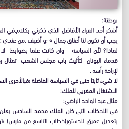
توطئة:
أشكر أحد القراء الأفاضل الذي ذكرني بكلام,في ا
يجب أن تكون لنا أعناق جمال » ؛و أضيف ,من عندي :لو
لماذا؟ لأن السياسة – وان كانت علما بضوابط- لا 
قدماء اليونان- لتأثيث باب مجلس الشعب- تمثال ر
لإراحة رأسه .
لا شيء ثابتا حتى في السياسة الفاضلة ؛فبالأحرى الس
الاشتغال المغربي للملك:
مثال عبد الواحد الراضي:
في اللحظات التي كان الملك محمد السادس يعلن 
بتعديل عميق للدستور(خطاب التاسع من مارس) ؛ت