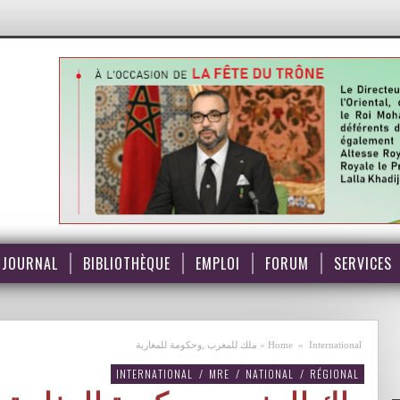
JOURNAL
BIBLIOTHÈQUE
EMPLOI
FORUM
SERVICES
International
»
Home
»
ملك للمغرب ,وحكومة للمغاربة
INTERNATIONAL
/
MRE
/
NATIONAL
/
RÉGIONAL