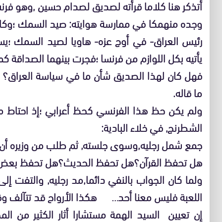
أتذكر هنا كلاما قرأته لصديق لصدام حسين ,وهو فرنس
وجده منهمكا في ممارسة هوايته: صيد السمك ؛وكان
رئيس العراق- في أوج عزه- هاويا لصيد السمك ؛ي
يأتيه بكل اللوازم من فرنسا ؛فجرت بينهما الصداقة كم
فهل كان لهذا الصديق شأن ما في سياسة العراق؟ طب
ما قاله.
ولم يكن حظ هذا الفرنسي كحظ أعرابي ؛إذ احتاط منه
الشطرنج, في خلاء البادية:
جمع شمل رجليه,وسوى جلسته, ثم طلب من وزيره أن 
هل تحفظ القرآن؟هل تحفظ الحديث؟هل تحفظ بعض أ
ولما كان الجواب بالنفي دائما,مد رجليه, والتفت إل
اللعبة فليس معنا أحد… هكذا الأرواح قد تتآلف وقد
إن تعيين السيد الهمة مستشارا أثار الكثير من الم