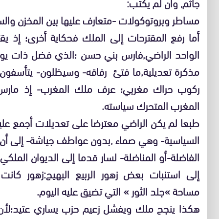
جاثم, وان لم يكتب:
مساطر وبروتوكولات -متعارف عليها بين المخزن والسا
أما رفع المقترحات إلى الملك فحكاية أخرى؛ إذ يق
الواحد الراضي,فارس بني حسن ؛الذي فضل ذات يوم
مذكرة تعديلية,ما فتئ رفاقه- وسيظلون- يتأسفون 
ركوب حراك مغربي؛ عرف ملك المغرب- إذ مارس
المغرب المتحرك سياسته.
طبعا لم يكن الراضي معترضا على تعديلات أجمع عليه
السياسية- وهي صماء ,بدون عواطف جياشة- إلى أن 
الفاضلة-أو المناضلة- لسار قدما إلى الديوان المل
إلى استنبات بعض زهور الربيع البهيج:زهور كانت
مساحة »جلد الثور » التي تضيق عليه اليوم.
هكذا ينجح ملك ويفشل زعيم حزب يساري عتيد؛لأن 