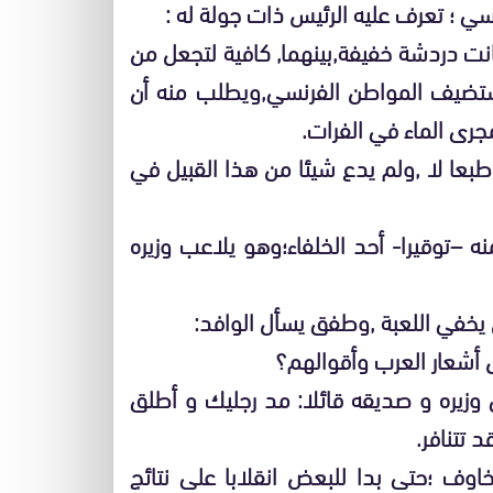
ي ؛ تعرف عليه الرئيس ذات جولة له :
ت دردشة خفيفة,بينهما, كافية لتجعل من
ستضيف المواطن الفرنسي,ويطلب منه أن
جرى الماء في الفرات.
عا لا ,ولم يدع شيئا من هذا القبيل في
 –توقيرا- أحد الخلفاء؛وهو يلاعب وزيره
يخفي اللعبة ,وطفق يسأل الوافد:
شعار العرب وأقوالهم؟
ى وزيره و صديقه قائلا: مد رجليك و أطلق
 تتنافر.
خاوف ؛حتى بدا للبعض انقلابا على نتائج