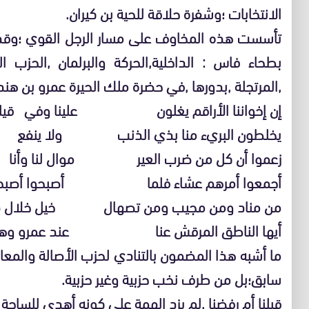
الانتخابات ؛وشفرة حلاقة للحية بن كيران.
تأسست هذه المخاوف على مسار الرجل القوي ؛وقد 
بطحاء فاس : الداخلية,الحركة والبرلمان ,الحزب ا
,المرتجلة ,بدورها ,في حضرة ملك الحيرة عمرو بن هند
إن إخواننا الأراقم يغلون علينا وفي قيل
يخلطون البريء منا بذي الذنب ولا ينفع ال
زعموا أن كل من ضرب العير موال لنا وأنا ا
أجمعوا أمرهم عشاء فلما أصبحوا أصبحت
من مناد ومن مجيب ومن تصهال خيل خلال ذا
أيها الناطق المرقش عنا عند عمرو وهل ل
ما أشبه هذا المضمون بالتنادي لحزب الأصالة والم
سابق؛بل من طرف نخب حزبية وغير حزبية.
قبلنا أم رفضنا ,لم يزد الهمة على كونه أهدى للساحة