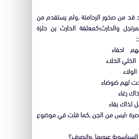
قد من صخور الرحامنة ,ولم يستقدم من
لمرتجل والحارث؛كمعلقة الحارث بن حلزة
:
هم احفاء
خلي الخلاء
لولاء
 لهم ضوضاء
ك رغاء
ذاك بقاء
عاصرة ؛ليس من الجن ,كما قلت في موضوع
 السياسوية عيوبها ,وانصرف؟