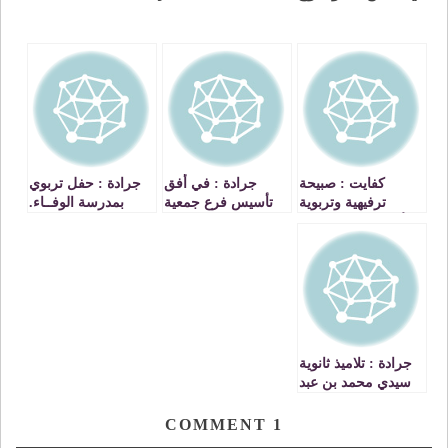
كفايت : صبيحة
جرادة : في أفق
جرادة : حفل تربوي
ترفيهية وتربوية
تأسيس فرع جمعية
بمدرسة الوفــاء.‎
للأطفال بدار الشباب‎
حماية اللغة العربية
جرادة : تلاميذ ثانوية
سيدي محمد بن عبد
الله الإعدادية،
يستفيدون من دعم
COMMENT
1
الجمعية المغربية