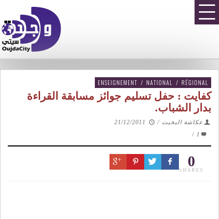
ENSEIGNEMENT
/
NATIONAL
/
RÉGIONAL
كفايت : حفل تسليم جوائز مسابقة القراءة
بدار الشباب.‎
عكاشة البخيت
/
21/12/2011
/
1
0
SHARES