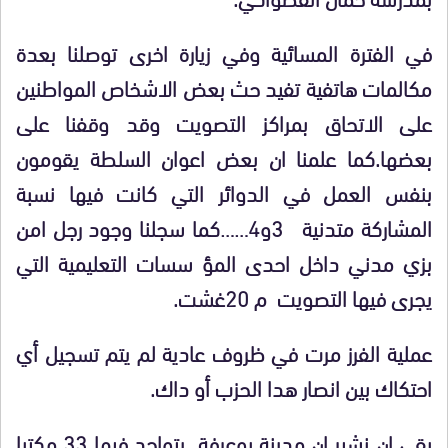
في الفترة المسائية وفي زيارة اخرى توصلنا بعدة
مكالمات هاتفية تفيد حث بعض الاشخاص المواطنين
على الاتحاق بمراكز التصويت وقد وقفنا على
بعضها.كما علمنا ان بعض اعوان السلطة يقومون
بنفس العمل في الدوائر التي كانت فيها نسبة
المشاركة متدنية 3و4……كما سجلنا وجود رجل امن
بزي مدني داخل احدى المؤ سسات التعليمية التي
يجرى فيها التصويت م 20غشت.
عملية الفرز مرت في ظروف عادية لم يتم تسجيل أي
احتكاك بين انصار هدا الحزب أو داك.
بقي ان نشير ان مدينة بوعرفة يتواجد فيها 33 مكتبا