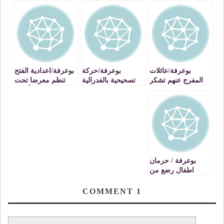
بوعرفة/عائلات
بوعرفة/حركة
بوعرفة/اعدادية الفتح
المفرج عنهم تشكر
تصحيحية بالفدرالية
تنظم معرضا تحت
كل من وقف الى
الدمقراطية للشغل
شعار:التراث أصالة
جانبها
المحافظة عليه أمانة
بوعرفة / حرمان
اطفال رضع من
التلقيح
COMMENT
1