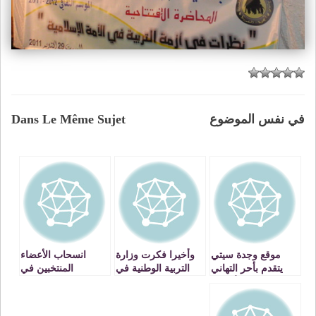
في نفس الموضوع
Dans Le Même Sujet
موقع وجدة سيتي
وأخيرا فكرت وزارة
انسحاب الأعضاء
يتقدم بأحر التهاني
التربية الوطنية في
المنتخبين في
لزواره الأفاضل
تعيين نائب بنيابة
المجلس الإداري
بمناسبة عيد الأضحى
الشرق العتيقة وجدة
بأكاديمة الجهة
المبارك
أنكاد إنصافا لها وله
الشرقية احتجاجا