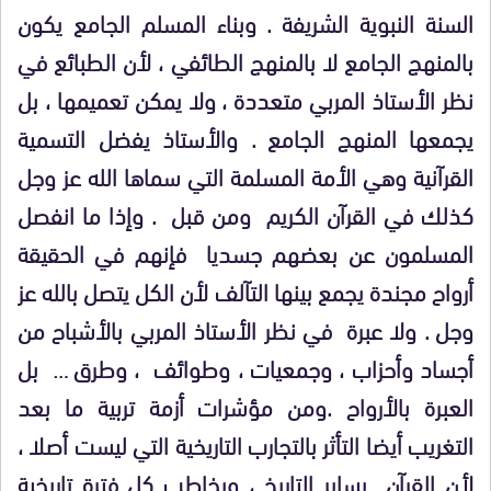
السنة النبوية الشريفة . وبناء المسلم الجامع يكون
بالمنهج الجامع لا بالمنهج الطائفي ، لأن الطبائع في
نظر الأستاذ المربي متعددة ، ولا يمكن تعميمها ، بل
يجمعها المنهج الجامع . والأستاذ يفضل التسمية
القرآنية وهي الأمة المسلمة التي سماها الله عز وجل
كذلك في القرآن الكريم ومن قبل . وإذا ما انفصل
المسلمون عن بعضهم جسديا فإنهم في الحقيقة
أرواح مجندة يجمع بينها التآلف لأن الكل يتصل بالله عز
وجل . ولا عبرة في نظر الأستاذ المربي بالأشباح من
أجساد وأحزاب ، وجمعيات ، وطوائف ، وطرق … بل
العبرة بالأرواح .ومن مؤشرات أزمة تربية ما بعد
التغريب أيضا التأثر بالتجارب التاريخية التي ليست أصلا ،
لأن القرآن يساير التاريخ ، ويخاطب كل فترة تاريخية