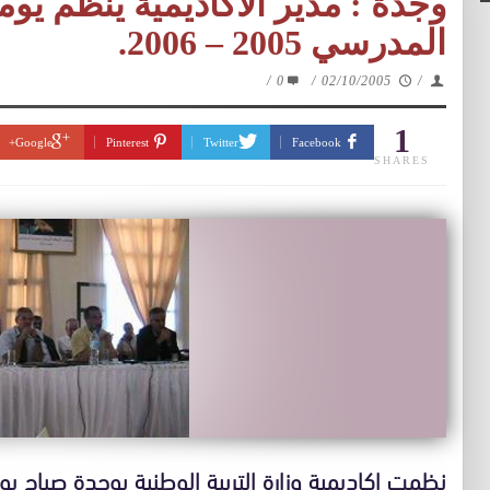
وجدة : مدير الاكاديمية ينظم يوم
المدرسي 2005 – 2006.
/
0
/
02/10/2005
/
1
Google+
Pinterest
Twitter
Facebook
SHARES
نظمت اكاديمية وزارة التربية الوطنية بوجدة صباح يو