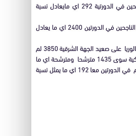
*نيابة جرادة : من اصل 721 مترشحا بلغ عدد الناجحين في الدورتية 292 اي مايعادل نسبة
*نيابة وجدة انجاد :من أصل 5729 مترشحا بلغ عدد الناجحين في الدورتين 2400 اي ما يعادل
هذا وقد بلغ عدد المترشحين الاحرار لامتحانات الباكالوريا على صعيد الجهة الشرقية 3850 لم
يحضر منهم لامتحانات دورة يونيو والدورة الاستدراكية سوى 1435 مترشحا ومترشحة اي ما
يمثل نسبة 37.38في المائة وبلغ عدد الناجحين منهم في الدورتين معا 192 اي ما يمثل نسبة