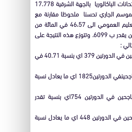
نتائج امتحان الباكالوريا / بلغ مجموع المترشحين لامتحانات الباكالوريا بالجهة الشرقية 17.778
موسم الجاري تحسنا ملحوظا مقارنة مع
نظيرتها للموسم الماضي ، وحيث وصلت بسلك التعليم العمومي الى 46،57 في المائة من
كتلة المترشحين الرسميين اي ما يعادل حجما للناجحين يقدر ب 6099. وتتوزع هذه النتيجة على
الي :
*نيابة فيجيج : من اصل 976 مترشحا …بلغ عدد الناجحين في الدورتين 379 اي بنسبة 40.71 في
*نيابة الناظور : من أصل 3408 مترشحا …بلغ عدد الناجحينفي الدورتين1825 اي ما يعادل نسبة
*نيابة بركان : من اصل 1889مترشحا بلغ عدد الناجحين في الدورتين 754اي بنسبة تقدر
*نيابة تاوريرت :من أصل 1205مترشحا بلغ عدد الناجحين في الدورتين 448 اي ما يعادل نسبة