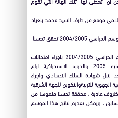
كن ان تعطى لها تلك الهالة التي تقوم
اعلامي موقع من طرف السيد محمد بنعياد
بالجهة الشرقية : النتائج النهائية لامتحانات نهاية الموسم الدراسي 2004/2005 تحقق تحسنا
بعد استكمال كل اطوار امتحانات نهاية الموسم الدراسي 2004/2005 باجراء امتحانات
الباكالوريا في دورة يونيو ايام 9و10و11 يونيو 2005 والدورة الاستدراكية ايام
هوي الموحد لنيل شهادة السلك الاعدادي واجراء
ية الجهوية للتربيةوالتكوين للجهة الشرقية
ظروف عادية ، محققة تحسنا ملموسا من
لسابق ، ويمكن تقديم نتائج هذا الموسم