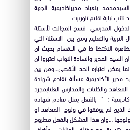
 2006 وذلك برئاسة السيدمحمد بنعياد مديراكاديمية الجهة
نائب نيابة اقليم تاوريرت
الدخول المدرسي فسح المجالت لأسئلة
التربية والتعليم ومن بين الاسئلة التي
بظاهرة الاكتظا ظ في الاقسام بحيث ان
تلاميد داخل الفصل بلغ ما بين 40 و 45 الا ان السيد المدير والسادة النواب اعتبروا ان
، وانما يمكن اعتباره الحد الأقصى…ومن بين
 مدير الأكاديمية مسألة تقادم شهادة
 المعاهد والكليات والمدارس العليابمجرد
كاديمية : " بالفعل يمثل تقادم شهادة
يذ الذين لم يوفقوا في ولوج المعاهد او
 لولوجها …وان هذا المشكل بالفعل مطروح
 فيه بتنسيق مع مختلف الوزارات …وأضاف