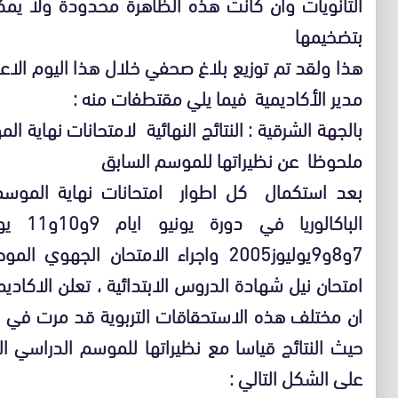
الثانويات وان كانت هذه الظاهرة محدودة ولا يم
بتضخيمها
هذا ولقد تم توزيع بلاغ صحفي خلال هذا اليوم ال
مدير الأكاديمية فيما يلي مقتطفات منه :
ملحوظا عن نظيراتها للموسم السابق
7و8و9يوليوز2005 واجراء الامتحان الج
امتحان نيل شهادة الدروس الابتدائية ، تعلن الاكاديم
ان مختلف هذه الاستحقاقات التربوية قد مرت في 
حيث النتائج قياسا مع نظيراتها للموسم الدراسي ا
على الشكل التالي :