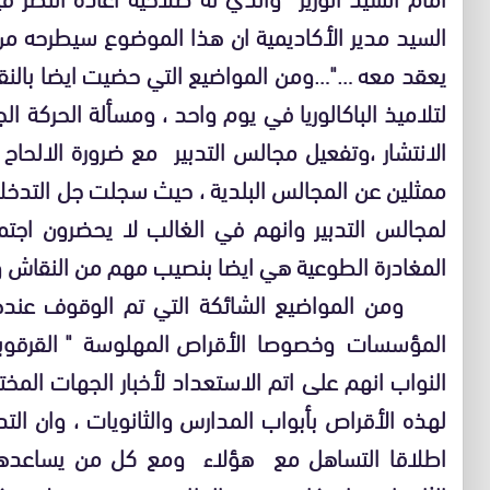
السيد مدير الأكاديمية ان هذا الموضوع سيطرحه من 
يعقد معه …"…ومن المواضيع التي حضيت ايضا بالنقا
لتلاميذ الباكالوريا في يوم واحد ، ومسألة الحركة ال
الانتشار ،وتفعيل مجالس التدبير مع ضرورة الالحاح
ممثلين عن المجالس البلدية ، حيث سجلت جل التدخلا
لمجالس التدبير وانهم في الغالب لا يحضرون اج
المغادرة الطوعية هي ايضا بنصيب مهم من النقاش و
ومن المواضيع الشائكة التي تم الوقوف عندها
المؤسسات وخصوصا الأقراص المهلوسة " القرقوبي 
النواب انهم على اتم الاستعداد لأخبار الجهات الم
لهذه الأقراص بأبواب المدارس والثانويات ، وان الت
اطلاقا التساهل مع هؤلاء ومع كل من يساعدهم 