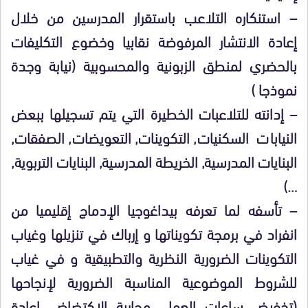
– استنكاره التلاعب باستقرار المدرسين من خلال
إعادة الانتشار المرفوضة نقابيا وخضوع التكليفات
بالحضري لمنطق الزبونية والمحسوبية (نيابة وجدة
نموذجا )
– إدانته للتلاعبات الخطيرة التي يتم تسجيلها ببعض
النيابات السكنيات, التكوينات, التعويضات, الصفقات,
البنايات المدرسية, الخريطة المدرسية, البنايات التربوية,
…)
– تأسفه لما تعرفه بيداغوجيا الإدماج إقليميا من
انفراد في برمجة تكويناتها و إرباك في تنزيلها وغياب
التكوينات الضرورية النظرية والتطبيقية و في غياب
للشروط الموضوعية المناسبة الضرورية لإنجاحها
(تخفيض ساعات العمل, محاربة الإكتضاض, إعادة