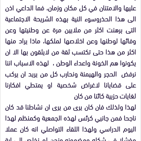
عليها والامتنان في كل مكان وزمان، فما الداعي اذن
الى هذا الحذروسوء النية بهذه الشريحة الاجتماعية
التى برهنت اكثر من ملايين مرة عن وطنيتها وعن
وفائها لوطنها وعن اخلاصها لملكها، ماذا يراد منها
اكثر من هذا حتى تكتسب ثقة من لايثقون بها الا ان
يكونوا هم الخونة واعداء الوطن ، لهذه الاسباب اننا
نرفض الحجر والهيمنة ونحارب كل من يريد ان يركب
على قضايانا لاغراض شخصية او يمتطي افكارنا
لغايات حزبية كائنا من كان
لهذا ولذلك فان كان يرى من يرى ان نشاطنا قد كان
ناجحا فمن جانبي كرئس لهذه الجمعية وكمنظم لهذا
اليوم الدراسي ولهذا اللقاء التواصلي انه كان عملا
مفشلا في شكله ومضمونه ونحن لم نخلص الى اية