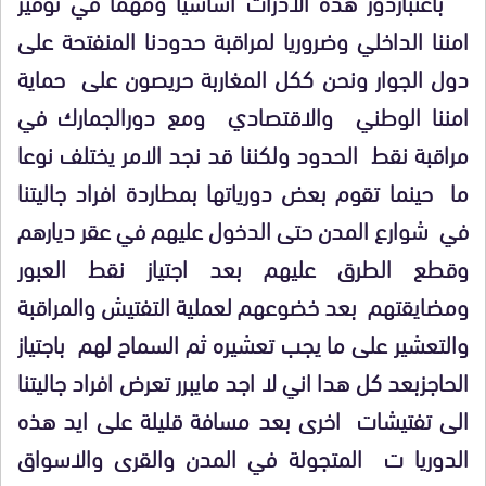
باعتباردور هذه الادرات اساسيا ومهما في توفير
امننا الداخلي وضروريا لمراقبة حدودنا المنفتحة على
دول الجوار ونحن ككل المغاربة حريصون على حماية
امننا الوطني والاقتصادي ومع دورالجمارك في
مراقبة نقط الحدود ولكننا قد نجد الامر يختلف نوعا
ما حينما تقوم بعض دورياتها بمطاردة افراد جاليتنا
في شوارع المدن حتى الدخول عليهم في عقر ديارهم
وقطع الطرق عليهم بعد اجتياز نقط العبور
ومضايقتهم بعد خضوعهم لعملية التفتيش والمراقبة
والتعشير على ما يجب تعشيره ثم السماح لهم باجتياز
الحاجزبعد كل هدا اني لا اجد مايبرر تعرض افراد جاليتنا
الى تفتيشات اخرى بعد مسافة قليلة على ايد هذه
الدوريا ت المتجولة في المدن والقرى والاسواق