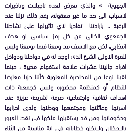
الجهوية » والذي تعرض لعدة تاجيلات وتاخيرات
لاسباب الى حد ما غير معقولة، رغم ذلك نزلنا عند
الرغبة .. بارادتنا تفاديا لاي تاثيرلها على نشاطنا
الجمعوي الخالي من كل رمز سياسي او هدف
انتخابي، لكن مع الاسف قد وقعنا فيما توقعنا وليس
للمرة الاولى الشئ الذي اوجد له في دواخلنا ودواخل
افراد جاليتنا عشرات علامة استفهام محيرة ، حينما
لقينا نوعا من المحاصرة المعنوية كأننا حزبا معارضا
للنظام أو كمنظمة محضورة وليس كجمعية ذات
اهداف ثقافية واجتماعية صرفة لشريحة عزيزة عند
اسرتها وعائلتها ومجتمعها ووطنها ولدى احزابها
وحكوماتها ومن قد يستقبلها ملكها في نقط العبور
بالاحظان ولاتخلو خطاباته في اية مناسبة من الثناء