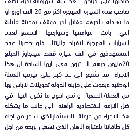
صاحبها على اخراجها بعد ستة اشهرفانه اجراء يكلف
صاحب هذه السيارة المهجرة اكثر من 20 الف اورو او
ما يعادله بالدرهم مقابل اجر موقف بمدينة مليلية
التي باتت مواقفها وشوارعها لاتتسع لعدد
السيارات المهجرة لاقراد جاليتنا فلو حصرنا عدد
المستهدفين في الف سيارة فقط سيتجاوز المبلغ
20مليون درهم الا ترون معي ايها السادة ان هذا
الاجراء قد يشجع الى حد كبير على تهريب العملة
الوطنية ويفوت على خزينة الدولة تحويلات لاباس بها
من العملة الصعبة و نحن احوج ما نكون اليها في
ضل الازمة الاقتصادية الراهنة الى جانب ما يشكله
هذا الاجراء من عرقلة للاستثمارالذي نسخر من اجله
كل طاقاتنا باعتباره الرهان الذي نسعى لربحه من اجل