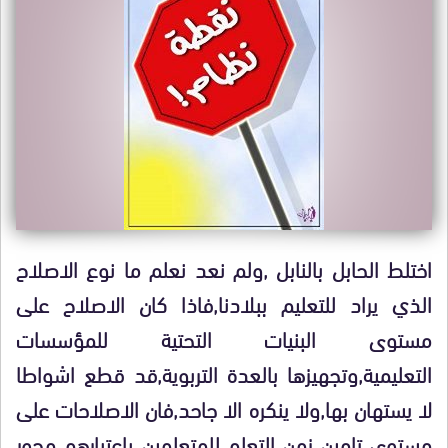
اختلط الحابل بالنابل ,ولم نعد نعلم ما نوع الاصلاح
الذي يراد للتعليم ببلادنا,فاذا كان الاصلاح على
مستوى البنيات التحتية للمؤسسات
التعليمية,وتجهيزها بالعدة التربوية,قد قطع اشواطا
لا يستهان بها,ولا ينكره الا جاحد,فان الاصلاحات على
مستوى تامين زمن التعلم للمتعلمين باعتبارهم محور