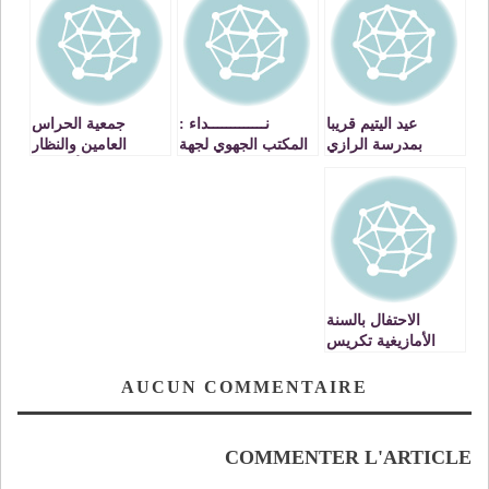
عيد اليتيم قريبا
نـــــــــــــداء :
جمعية الحراس
بمدرسة الرازي
المكتب الجهوي لجهة
العامين والنظار
بتاوريرت
الشرق / الجامعة
ورؤساء الالأشغال ـ
الوطنية للتعليم، ج
وجدة : بيــان
وت
الاحتفال بالسنة
الأمازيغية تكريس
للهوية المغربية
AUCUN COMMENTAIRE
COMMENTER L'ARTICLE