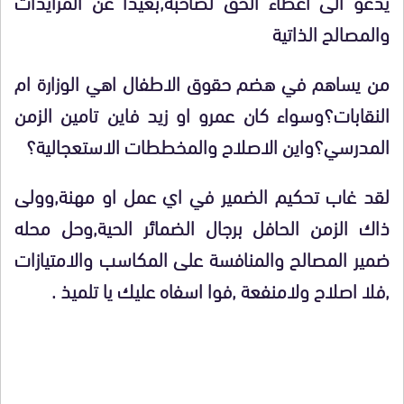
يدعو الى اعطاء الحق لصاحبه,بعيدا عن المزايدات
والمصالح الذاتية
من يساهم في هضم حقوق الاطفال اهي الوزارة ام
النقابات؟وسواء كان عمرو او زيد فاين تامين الزمن
المدرسي؟واين الاصلاح والمخططات الاستعجالية؟
لقد غاب تحكيم الضمير في اي عمل او مهنة,وولى
ذاك الزمن الحافل برجال الضمائر الحية,وحل محله
ضمير المصالح والمنافسة على المكاسب والامتيازات
,فلا اصلاح ولامنفعة ,فوا اسفاه عليك يا تلميذ .