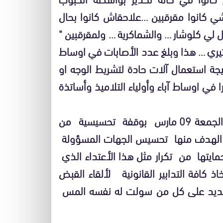
لشي كانوا مقرقبين …علاحقاش كانوا بحال
 لي كلوشار … والشماكرية … ولمقرقبين "
يري … هذا وبلغ عدد الأصابات في اوساط
يجة استعمال آلات حادة لتشريط الوجه او
 في اوساط آباء وأولياء التلاميذ وأساتذة
ونتيجة لذلك قام تلاميذ ثانوية ايسلي يوم الجمعة 09 مارس بوقفة تحسيسية من
، الهدف منها تحسيس الجهات المسؤولة
يتها من تكرار مثل هذا الأعتداء الذي
ذ كافة التدابير القانونية لألقاء القبض
 حديد على كل من سولت له نفسه المس