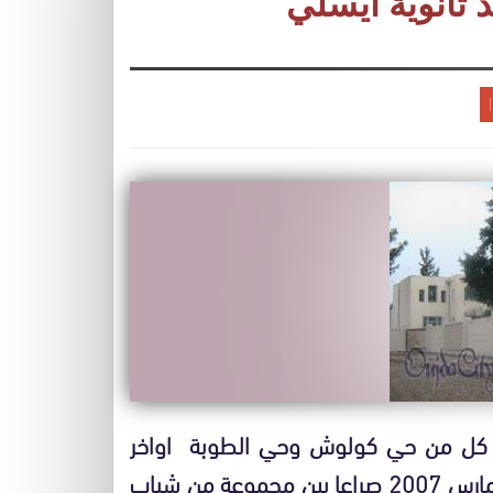
 ثانوية ايسلي
 كل من حي كولوش وحي الطوبة اواخر
الستينيات من القرن الماضي عرفت ليلة الأربعاء 07 مارس 2007 صراعا بين مجموعة من شباب