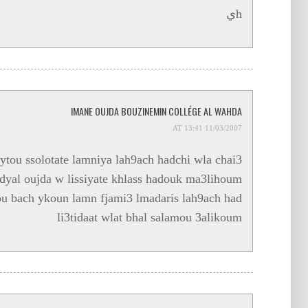
hي
IMANE OUJDA BOUZINEMIN COLLÉGE AL WAHDA
11/03/2007 AT 13:41
ytou ssolotate lamniya lah9ach hadchi wla chai3
e dyal oujda w lissiyate khlass hadouk ma3lihoum
ou bach ykoun lamn fjami3 lmadaris lah9ach had
li3tidaat wlat bhal salamou 3alikoum