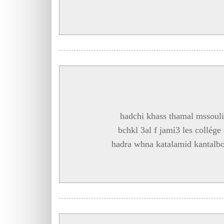
hadchi khass thamal mssouli
bchkl 3al f jami3 les collég
hadra whna katalamid kantalb