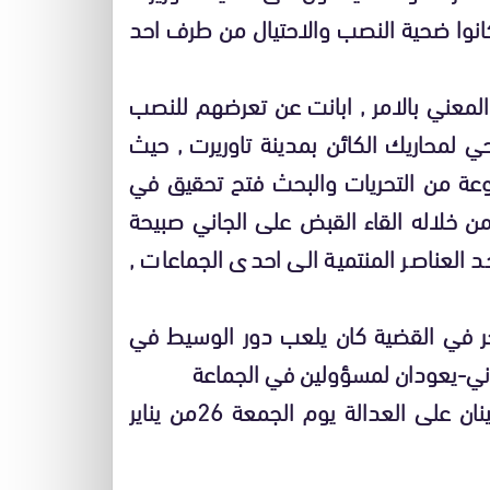
كانوا ضحية النصب والاحتيال من طرف احد
لمعني بالامر , ابانت عن تعرضهم للنصب
حي لمحاريك الكائن بمدينة تاوريرت , حيث
م , وبعد مجموعة من التحريات والبحث فتح تحقيق في
من خلاله القاء القبض على الجاني صبيحة
خير من احد العناصر المنتمية الى احدى الجماعات ,
 في القضية كان يلعب دور الوسيط في
جاني-يعودان لمسؤولين في الجماعة
التي ينتمي اليها , وذلك كضمان , ولقد احيل الضنينان على العدالة يوم الجمعة 26من يناير