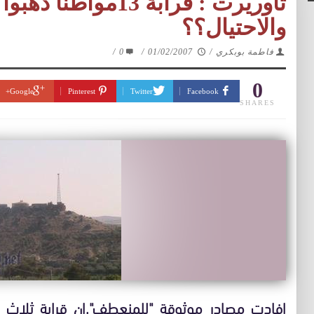
تاوريرت : قرابة 13موا
والاحتيال؟؟
فاطمة بوبكري
/
01/02/2007
/
0
/
0
Google+
Pinterest
Twitter
Facebook
SHARES
افادت مصادر موثوقة "للمنعطف",ان قرابة ثلاث ع