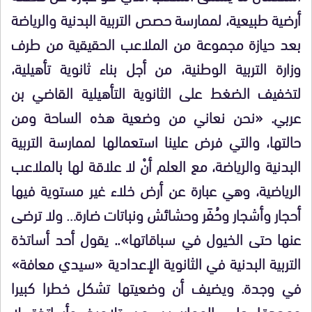
أرضية طبيعية، لممارسة حصص التربية البدنية والرياضة
بعد حيازة مجموعة من الملاعب الحقيقية من طرف
وزارة التربية الوطنية، من أجل بناء ثانوية تأهيلية،
لتخفيف الضغط على الثانوية التأهيلية القاضي بن
عربي. «نحن نعاني من وضعية هذه الساحة ومن
حالتها، والتي فرض علينا استعمالها لممارسة التربية
البدنية والرياضة، مع العلم أنْ لا علاقة لها بالملاعب
الرياضية، وهي عبارة عن أرض خلاء غير مستوية فيها
أحجار وأشجار وحُفَر وحشائش ونباتات ضارة… ولا ترضى
عنها حتى الخيول في سباقاتها».. يقول أحد أساتذة
التربية البدنية في الثانوية الإعدادية «سيدي معافة»
في وجدة. ويضيف أن وضعيتها تشكل خطرا كبيرا
ومحدقا على الممارسين من تلاميذ وأساتذة لا