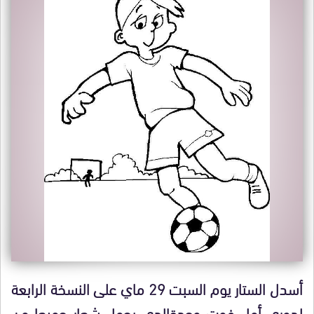
أسدل الستار يوم السبت 29 ماي على النسخة الرابعة
لدوري أمل فوت وجدةالدي يحمل شعار جميعا من