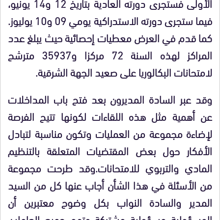
الأولى فستجرى دورته العادية بتاريخ 12 و14 يونيو،
فيما ستجرى دورته الاستدراكية يومي 09 و10 يوليوز.
كما قدم في العرض معطيات إحصائية حيث يبلغ عدد
المراكز لهذه السنة 72 مركزا و35937 مترشح
لامتحانات البكالوريا على صعيد الجهة الشرقية.
وقد عبر السادة المديرون بعد فتح باب المداخلات
عن أهمية مثل هذه اللقاءات لكونها تتيح الفرصة
لإضاءة مجموعة من العمليات وتكون مناسبة لتبادل
الأفكار حول بعض المقتضيات المتعلقة بالتنظيم
المادي والتربوي للامتحانات.وقد طرحت مجموعة
من الأسئلة في هذا الشأن أجاب عنها كل من السيد
المدير والسادة النواب بكل وضوح معتبرين أن
المسؤولية مسؤولية مشتركة وتهم جميع العاملين