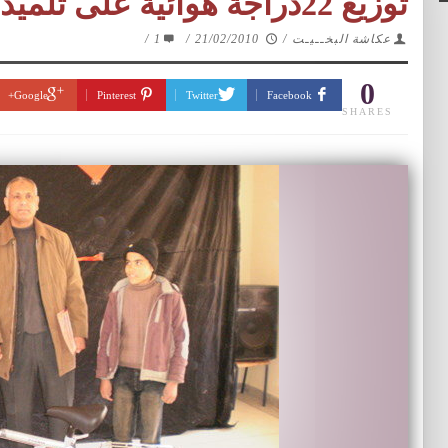
توزيع 22دراجة هوائية على تلميذات وتلاميذ ملحقة كفايت
عكاشة البخــيـت
/
21/02/2010
/
1
/
0
Google+
Pinterest
Twitter
Facebook
SHARES