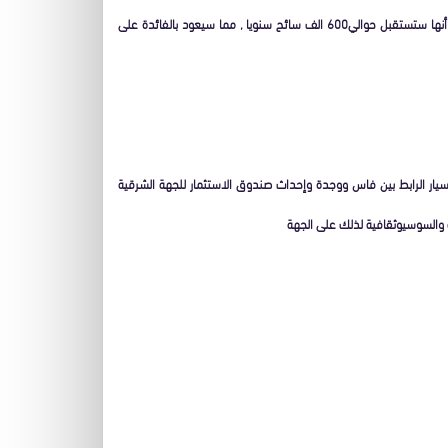
وأكد في هذا السياق أن محطة السعيدية تعد الاهم على الصعيد الوطني , على اعتبار أنها ستستقبل حوالي600 الف سائح سنويا , مما سيعود بالفائدة على
لسيار الرابط بين فاس ووجدة وإحداث صندوق الاستثمار للجهة الشرقية
ة والسوسيوثقافية لذلك على الجهة