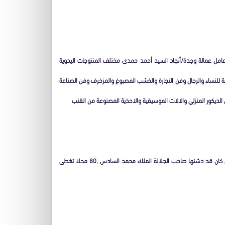
 عامل عمالة وجدة/أنجاد السيد أحمد حمدي مختلف المنتوجات اليدوية
لابة للنساء والرجال وفن النجارة والخشب المصبوغ والمزخرف وفن الصناعة
ن الديكور المنزلي والالات الموسيقية والاحذية المصنوعة من القنب
وتضم هذه القرية الخاصة بالصناعة التقليدية المشيدة عند المخرج الشمالي لوجدة والتي كان قد دشنها صاحب الجلالة الملك محمد السادس ,80 محلا تغطي