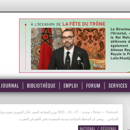
JOURNAL
BIBLIOTHÈQUE
EMPLOI
FORUM
SERVICES
National
»
Home
»
وجدة …07 – 04 – 2005 وزير السياحة السيد عادل الدويري
السياحي …ويعتبر ان المحطة السياحية بمدينة السعيدية تعتبر الاهم في المغرب
NATIONAL
/
RÉGIONAL