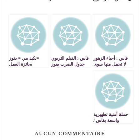
فاس : أحياء الزهور
فاس : الفيلم التربوي
=نكيد مي = يفوز
لا تحمل منها سوى
جدول الضرب يفوز
بجائزة العمل
الاسم
بالجائزة الأولى
المتكامل في اختتام
للدورة السادسة
المهرجان الوطني
للملتقى الوطني
للفيلم التربوي بمدينة
للفيلم التربوي
فاس .
حملة أمنية تطهيرية
واسعة بفاس /
اعتقال 2000 شخص
في ظرف اسبوعين
AUCUN COMMENTAIRE