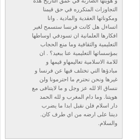
و هويتها الضاربة في عمق التاريخ هده
التجاوزات المتكرره في حق قيمنا
ومكوناتها العقدية والمادية . وانا
اتساءل هل كانت فرنسا ستسمح لغير
افكارها العلمانية ان تسودفي اوساطها
التعليمية والثقافية وما منع الحجاب
بمؤسساتها التعليمية عنا ببعيد؟ . ان
للامة الاسلامية تعاليمهاو قيمها و
مبادؤها التي تختلف فيها عن فرنسا و
غيرها ونحن نحترم ما احترمونا ولن
ننساق الا لله عز وجل و ما لايتنافى مع
هويتنا. وما دام المغرب و لله الحمد
دار اسلام فلن نقبل ابدا ما يضرب
ديننا على ارضه من اي طرف كان.
والسلام.