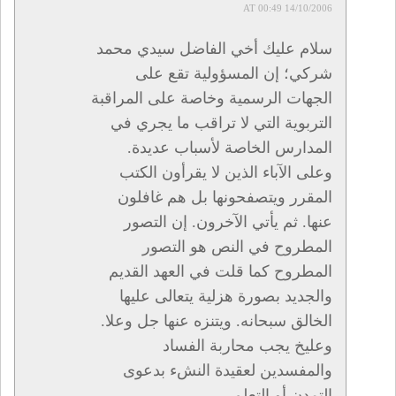
14/10/2006 AT 00:49
سلام عليك أخي الفاضل سيدي محمد
شركي؛ إن المسؤولية تقع على
الجهات الرسمية وخاصة على المراقبة
التربوية التي لا تراقب ما يجري في
المدارس الخاصة لأسباب عديدة.
وعلى الآباء الذين لا يقرأون الكتب
المقرر ويتصفحونها بل هم غافلون
عنها. ثم يأتي الآخرون. إن التصور
المطروح في النص هو التصور
المطروح كما قلت في العهد القديم
والجديد بصورة هزلية يتعالى عليها
الخالق سبحانه. ويتنزه عنها جل وعلا.
وعليخ يجب محاربة الفساد
والمفسدين لعقيدة النشء بدعوى
التمدن أو التعلم …