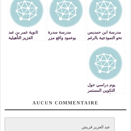
مدرسة ابن حمديس
مدرسة سدرة
ثانوية عمر بن عبد
نحو النموذجية بالرغم
بوعمود واقع مزر
العزيز التأهيلية
من الاكراهات
واسم بلا دلالة
بوجدة تبحث عن
استرجاع مجدها
الضائع
يوم دراسي حول
التكوين المستمر
بأكاديمية الجهة
الشرقية
AUCUN COMMENTAIRE
عبد العزيز قريش