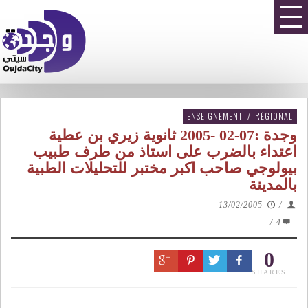
ENSEIGNEMENT
/
RÉGIONAL
وجدة :07-02 -2005 ثانوية زيري بن عطية
اعتداء بالضرب على استاذ من طرف طبيب
بيولوجي صاحب اكبر مختبر للتحليلات الطبية
بالمدينة
13/02/2005
/
/
4
0
SHARES