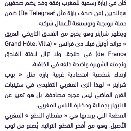
كان في زيارة رسمية للمغرب رفقة وفد يضم صحفيين
هولنديين (من صحف بارزة مثل De Telegraaf) ضمن
حملة ترويجية وتوسيعية لأعمال شركته.
ويظهر شراينر وهو يخرج من الفندق التاريخي العريق
« جراند أوتيل فيلا دي فرانس » (Grand Hôtel Villa
de France) في طنجة، ولا تزال لافتة الفندق
ونجمته الشهيرة واضحة خلفه في الخلفية.
ارتداء شخصية اقتصادية غربية بارزة مثل « بوب
شراينر » لهذا الزي المغربي التقليدي في ستينيات
القرن الماضي ليس مجرد مصادفة، بل هو تعبير عن
الانبهار بجمالية وحضارة اللباس المغربي.
القطعة التي يرتديها هي « قفطان النطع » المغربي
الأصيل، وهو من أفخر القطع التراثية. يُصنع من ثوب