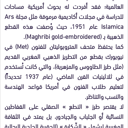
العالمية؛ فقد أفردت له بحوث أمريكية مساحات
للدراسة في مجلات أكاديمية مرموقة مثل مجلة Ars
Islamica عام 1951، حيث وُصفت هذه القطع
الذهبية بـ (Maghribi gold-embroidered).
كما يحتفظ متحف المتروبوليتان للفنون (Met) في
نيويورك بقطع من التطريز الذهبي المغربي القديم
(مثل طرز الطاووس والمزهرية)، والتي كانت تُستخدم
في ثلاثينيات القرن الماضي (عام 1937 تحديداً)
لتعليم طلاب الفنون في أمريكا قواعد الهندسة
والنسب والتناظر.
لا يقتصر طرز « النطع » الصقلي على القفاطين
النسائية أو الجلباب والجبادور، بل يمتد في الثقافة
المغربية ليشمل « الشّكارة » (الحقيبة الجلدية الرجالية