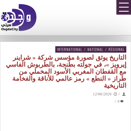
INTERNATIONAL
/
NATIONAL
/
RÉGIONAL
التاريخ يوثق لصورة مؤسس شركة « شراينر
إيرويز »، في جولته بطنجة، بالطربوش الفاسي
مع القفطان المغربي الأسود المخملي من
طراز « النطع » رمز عالمي للأناقة والفخامة
التاريخية
12/06/2026
/
/
0