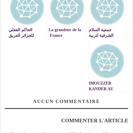
جمعية السلام
La grandeur de la
الحاكم الفعلي
الشرقية لتربية
France
للجزائر الفريق
الحمام الهجين »
« شنقريحة » يستقبل
تهدي فوزها في
شباب بلوزداد
المباراة الوطنية
الجزائري، قبل
لتبريز الحمام
سفره إلى المغرب
القادسي للبرلماني
ويطالبه بإسقاط
يوسف هوار
الوداد
IMOUZZER
KANDER AU
RENDEZ-VOUS
AVEC LE 12ème
AUCUN COMMENTAIRE
FESTIVAL
CINEMA DES
PEUPLES
COMMENTER L'ARTICLE