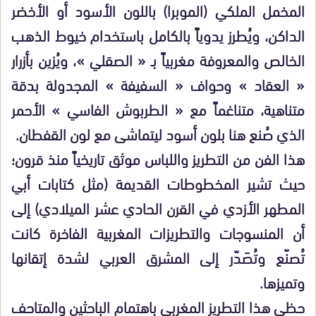
المخمل الملكي (الموبرا) باللون الأسود أو الأخضر
الداكن، ويُطرز يدوياً بالكامل باستخدام خيوط الذهب
الخالص والمعروفة مغربياً بـ « الصقلي »، ويُزين بأزرار
« العقاد » وحواف « السفيفة » المجدولة بدقة
متناهية، متناغماً مع « الطربوش الفاسي » الأحمر
الذي صُنع هنا بلون أسود ليتماشى مع لون القفطان.
هذا الفن من التطريز واللباس موثق تاريخياً منذ قرون؛
حيث تشير المخطوطات القديمة (مثل كتابات أبي
المطهر الأزدي في القرن الحادي عشر الميلادي) إلى
أن المنسوجات والتطريزات المغربية الفاخرة كانت
تُصنّع وتُصَدّر إلى المشرق العربي لشدة إتقانها
وتميزها.
حظي هذا التطريز المغربي باهتمام الباحثين والمتاحف