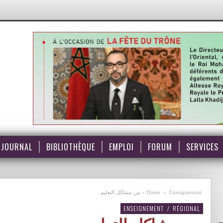
JOURNAL
BIBLIOTHÈQUE
EMPLOI
FORUM
SERVICES
من مشاكل التعليم
»
Home
»
Enseignement
ENSEIGNEMENT
/
RÉGIONAL