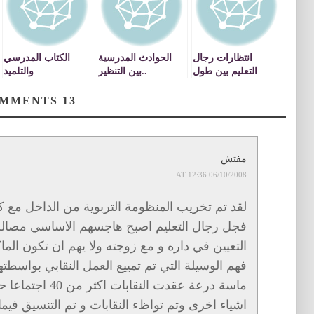
انتظارات رجال
الحوادث المدرسية
الكتاب المدرسي
التعليم بين طول
..بين التنظير
والتلميد
الانتظاروفقدان الأمل
والممارسة
COMMENTS
13
مفتش
06/10/2008 AT 12:36
لقد تم تخريب المنظومة التربوية من الداخل مع.
فجل رجال التعليم اصبح هاجسهم الاساسي مصالحهم
التعيين في داره و مع زوجته ولا يهم ان تكون الما
فهم الوسيلة التي تم تمييع العمل النقابي بواس
ماسة درعة عقدت الن
اشياء اخرى وتم تواظء النقابات و تم التنسيق فيم