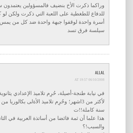
وراكما ذكرت الأخ بنضيف فالمسؤولين يعتمدون 
للدفاع للطغطية على اللعبة التي ذكرت ولكن لو كا
أسرة واحدة لوقفوا جبهة واحدة ضد كل من يمس أ
سيلسة فرق تسد
ALLAL
06/10/2008 AT 19:57
في نيابة طنجة-أصيلة، حُرِم تلاميذ الإعدادي يثان
لأكثر من 3اشهر؛ وحُرِم تلاميذ الأةلى بكالوري
سنة كاملة!!ت
هذا علما أن ثمة فائضا من أساتذة العربية في ال
والسبب!؟