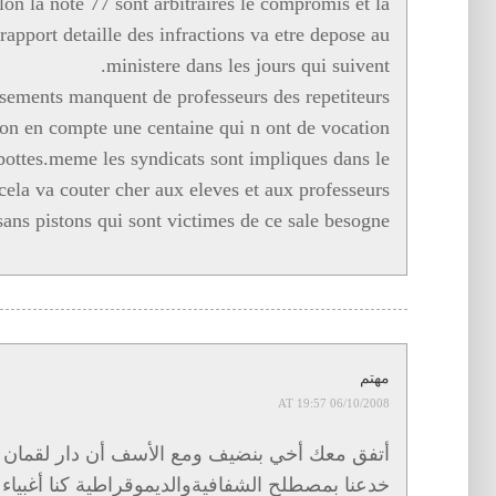
elon la note 77 sont arbitraires le compromis et la
apport detaille des infractions va etre depose au
ministere dans les jours qui suivent.
ssements manquent de professeurs des repetiteurs
tion en compte une centaine qui n ont de vocation
bottes.meme les syndicats sont impliques dans le
t cela va couter cher aux eleves et aux professeurs
sans pistons qui sont victimes de ce sale besogne.
مهتم
06/10/2008 AT 19:57
أتفق معك أخي بنضيف ومع الأسف أن دار لقمان م
خدعنا بمصطلح الشفافيةوالديموقراطية كنا أغبياء 