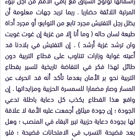
رأسمالها لولوج السباق مع باقي الأمم من أجل تبوء
المرتبة اللائقة حضاريا . ربما تريد جهات معلومة أن
يظل رجل التفتيش مجرد تابع من التوابع؛ أو مجرد أداة
طيعة لسان حاله ( وما أنا إلا من غزية إن غوت غويت
وان ترشد غزية أرشد ) . إن التفتيش في بلادنا قد
أعيته غواية وزارات تتناوب على قطاع التربية دون
طائل لهذا فكر في انتفاضة تاريخية للسير بقطاع
التربية نحو بر الأمان بعدما تأكد أنه قد انحرف عن
المسار وصار مضمارا للسمسرة الحزبية ومزايداتها . إن
واقع هذا القطاع يكذب كل دعاية باطلة تدعي
الجودة ؛ إن جودة ميثاق أجمعت عليه الأمة لا علاقة
لها بجودة دعاية حزبية تبرر البقاء في المنصب ؛ وهل
بعد فضيحة التسرب في الامتحانات فضيحة ؛ فلو