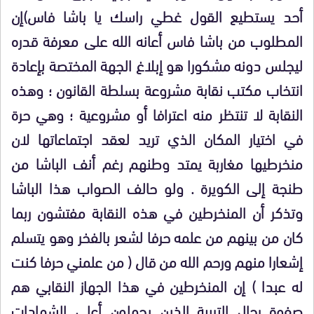
أحد يستطيع القول غطي راسك يا باشا فاس)إن
المطلوب من باشا فاس أعانه الله على معرفة قدره
ليجلس دونه مشكورا هو إبلاغ الجهة المختصة بإعادة
انتخاب مكتب نقابة مشروعة بسلطة القانون ؛ وهذه
النقابة لا تنتظر منه اعترافا أو مشروعية ؛ وهي حرة
في اختيار المكان الذي تريد لعقد اجتماعاتها لان
منخرطيها مغاربة يمتد وطنهم رغم أنف الباشا من
طنجة إلى الكويرة . ولو حالف الصواب هذا الباشا
وتذكر أن المنخرطين في هذه النقابة مفتشون ربما
كان من بينهم من علمه حرفا لشعر بالفخر وهو يتسلم
إشعارا منهم ورحم الله من قال ( من علمني حرفا كنت
له عبدا ) إن المنخرطين في هذا الجهاز النقابي هم
صفوة رجال التربية الذين يحملون أعلى الشهادات