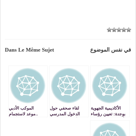
في نفس الموضوع
Dans Le Même Sujet
الأكاديمية الجهوية
لقاء صحفي حول
الموكب الأدبي
بوجدة: تعيين رؤساء
الدخول المدرسي
..موعد لاستجمام
أقسام ومصالح جدد
بالأكاديمية الجهوية
الهزارات « دورة
للتربية والتكوين
الفنان اليزيد
للجهة الشرقية
خرباش »