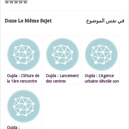
Dans Le Même Sujet
في نفس الموضوع
Oujda : Clôture de
Oujda : Lancement
Oujda : L’Agence
la 1ère rencontre
des centres
urbaine dévoile son
artistique
d\’écoute pour
plan d’action 2009
internationale
élèves
/ 2012
d’Oujda
Oujda :