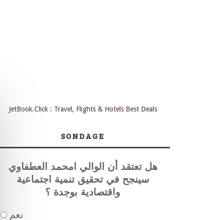
JetBook.Click : Travel, Flights & Hotels Best Deals
SONDAGE
هل تعتقد أن الوالي امحمد العطفاوي
سينجح في تحقيق تنمية اجتماعية
واقتصادية بوجدة ؟
نعم