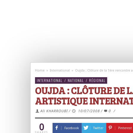
Home
»
International
»
Oujda : Clôture de la 1ère rencontre a
INTERNATIONAL
/
NATIONAL
/
RÉGIONAL
OUJDA : CLÔTURE DE 
ARTISTIQUE INTERNA
Ali KHARROUBI
/
10/07/2008
/
0
/
0
Facebook
Twitter
Pinterest
SHARES