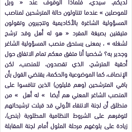
لديكم، سيدي، فلماذا الوقوف عند « ويل
للموصلين » عندما تتناولون حالة المترشحين لمناصب
المسؤولية الشاغرة بالأكاديمية وتتجبرون وتقولون
متيقنين بصيغة المفرد « هو له أهل وقد ترشح
لشغله » ، بمعنى يستحق منصب المسؤولية الشاغر
وجدير به؟ شخصيا أنا متفق معكم تمام الاتفاق حول
أحقية المترشح، الذي تقصدون، للمنصب، لكن
الإنصاف، كما الموضوعية والحكمة، يقتضي القول بأن
باقي المترشحين (وهم قليلون) الذين تنافسوا على
المنصب الشاغر المعني هم أيضا » له أهل » من
منطلق أن لجنة الانتقاء الأولي قد قبلت ترشيحاتهم
لتوفرهم على الشروط النظامية المطلوبة (بنص)،
زيادة على بلوغهم مرحلة المثول أمام لجنة المقابلة