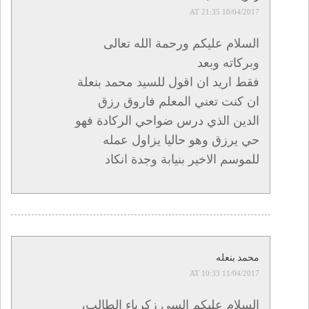
10/04/2017 AT 21:35
السلام عليكم ورحمة الله تعالى
وبركاته وبعد
فقط اريد ان اقول للسيد محمد بنعلة
ان كنت تعني المعلم فاروق رزق
الدين الذي درس ضواحي الركادة فهو
حي يرزق وهو حاليا يزاول عمله
للموسم الاخير بنيابة وجدة انكاد
محمد بنعله
11/04/2017 AT 10:33
السلام عليكم السي زكرياء الطالب،