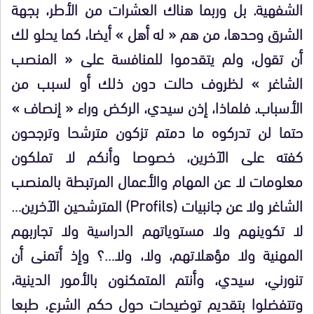
الشفهية. بل وربما هناك العشرات من الأطر، بجهة
الشرق وحدها، من هم « له أهل » أيضا، كما يحلو لك
أن تقول، ولم يتقدموا للمنافسة على « المنصب
الشاغر » لظروف حالت دون ذلك أو لسبب من
الأسباب. فلماذا، إذن سيدي، الركض وراء « إنصاف »
حتما لن تدركوه ما دمتم تزكون مترشحا وترجحون
كفته على الآخرين، خصوصا وأنكم لا تملكون
معلومات لا عن المهام والأعمال المرتبطة بالمنصب
الشاغر ولا عن جانبيات (Profils) المترشحين الآخرين…
لا تكوينهم ولا مستوياتهم الدراسية ولا تجاربهم
المهنية ولا مؤهلاتهم، ولا، ولا…؟ وإذ أتمنى أن
تنورني، سيدي، وأنتم المتمكنون بالأمور الدينية،
وتتفضلوا بتقديم توضيحات حول حكم الشرع، طبعا