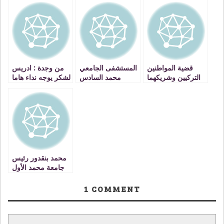
قضية المواطنين
المستشفى الجامعي
من وجدة : ادريس
التركيين وشريكهما
محمد السادس
لشكر يوجه نداء هاما
المغربي الموقوفين
بوجدة يستلم طائرة
لقادة الجزائر VIDEO
بوجدة: أحد التركيين
هيليكوبترللاسعاف
كان يخطط لتخصيص
جزء من الأموال
المتحصل عليها من
عملياتهم الإجرامية
لتمويل أنشطة
ل”داعش” (وزارة
محمد بنقدور رئيس
الداخلية)
جامعة محمد الأول
بوجدة : رفضنا
المطلق لربط
1
COMMENT
الإرهاب بالإسلام
VIDEO