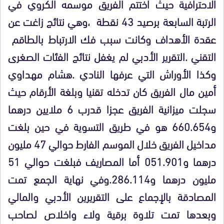
الاحترافية حيث اختتم الفريق موسمه الكروي في
الرتبة السابعة برصيد 43 نقطة ،وهي نتائج زاغت عن
عقدة الأهداف وكانت سبب فك الارتباط بالطاقم
التقني .التقرير الأدبي لم يغفل نتائج الفئات الصغرى
وكذا الأوراش التي عرفها النادي .هشام مهداوي
أمين مال الفريق كان تدخله تقنيا وبلغة الأرقام حيث
سجلت ميزانية الفريق عجزا قدرب 6 ملايين درهما
و660.654 هو في طريق التسوية في حين بلغت
مداخيل الفريق خلال الموسم الفارط حوالي 47 مليون
درهما و051.901 أما المصاريف فبلغت حوالي 51
مليون درهما و286.114.وفي نهاية الجمع تمت
المصادقة بالإجماع على التقريرين الأدبي والمالي
وبعدها تمت تلاوة برقية ولاء واخلاص لصاحب