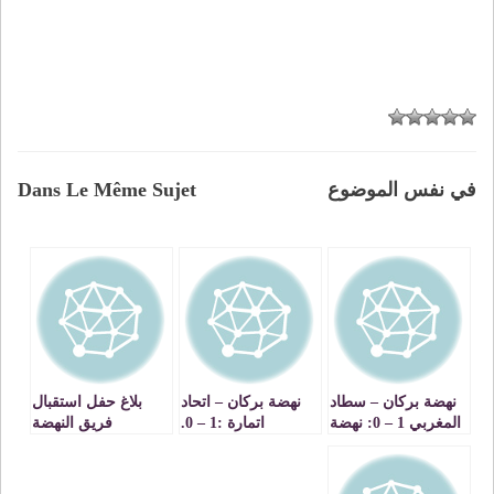
في نفس الموضوع
Dans Le Même Sujet
نهضة بركان – سطاد
نهضة بركان – اتحاد
بلاغ حفل استقبال
المغربي 1 – 0: نهضة
اتمارة :1 – 0.
فريق النهضة
بركان تستمر
كرماني يقود النهضة
البركانية لكرة القدم
بالمطاردة.
إلى كسر حاجز
من طرف عامل
الفوز.
الاقليم ‎