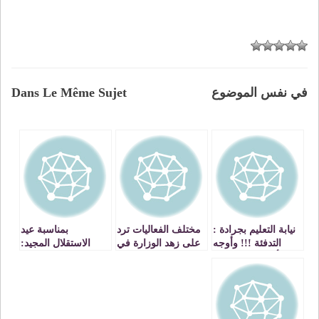
في نفس الموضوع
Dans Le Même Sujet
نيابة التعليم بجرادة :
مختلف الفعاليات ترد
بمناسبة عيد
التدفئة !!! وأوجه
على زهد الوزارة في
الاستقلال المجيد:
أخرى من معاناة
نائبها بجرادة بتكريم
نيابة جرادة تفتتح
مؤسستنا
لائق وفي المستوى
ثانوية الفتح التأهيلية
التعليمية؟؟؟