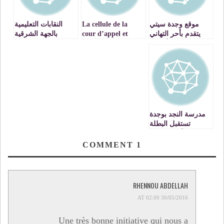
موقع وجدة سيتي
La cellule de la
النقابات التعليمية
يتقدم بأحر التهاني
cour d’appel et
بالجهة الشرقية
لزواره الأفاضل
l’AMSEJ organise
تنتفض ضد الواقع
بمناسبة عيد الأضحى
une journée de
المتردي لمصحات
المبارك
sensibilisation sur
التعاضدية العامة
la violence et les
للتربية الوطنية
dangers de la
بوجدة
drogue au lycée
Derfoufi
مدرسة النجد بوجدة
تستقبل البطلة
الأولمبية نوال
المتوكل
COMMENT
1
RHENNOU ABDELLAH
30/05/2016 AT 02:09
Une très bonne initiative qui nous a