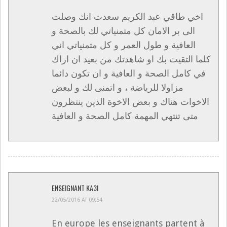
اخي طاقي عبد الكريم سعدت انك وصلت
الى بر الامان كل متمنياتي لك بالصحة و
العافية و طول العمر و كل متمنياتي اني
كلما التقيت بك او شاهدتك من بعيد ان اراك
في كامل الصحة و العافية و ان تكون دائما
مزاولا للرياضة ، و اتمنى لك و لبعض
الاخوات هناك و بعض الاخوة الذين ينتظرون
متى تنتهي المهمة كامل الصحة و العافية
ENSEIGNANT KA3I
22/05/2016 AT 09:54
En europe les enseignants partent à