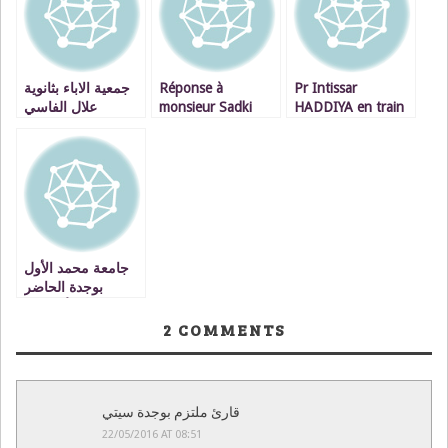
جمعية الاباء بثانوية
Réponse à
Pr Intissar
علال الفاسي
monsieur Sadki
HADDIYA en train
الاعدادية … جمعية
Mustafa,
de lire quelques
نموذحية بامتياز
professeur
paragraphes du
VIDEO
syndicaliste
roman : SI DIEU
NOUS PRÊTE VIE
– VIDEO
جامعة محمد الأول
بوجدة الحاضر
والغائب الأكبر في
مؤتمر الأمم المتحدة
2
COMMENTS
للتغير المناخي
بمراكش ـ كوب 22
قارئ ملتزم بوجدة سيتي
22/05/2016 AT 08:51