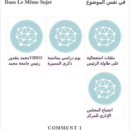
في نفس الموضوع
Dans Le Même Sujet
ملفات استعجالية
يوم دراسي بمناسبة
VIDEOمحمد بنقدور
على طاولة الرئيس
ذكرى المسيرة
رئيس جامعة محمد
الجديد لجامعة محمد
الخضراء تحت شعار
الأول بوجدة : لو
الأول
المسيرة الخضراء:
اعطيت للجهة
مسار متجدد للدفاع
الشرقية نفس
عن الثوابت الوطنية
الامكانيات التي
في أفق الجهوية
اعطيت لجهة طنجة
المتقدمة
لما كانت جهتنا على
ما هي عليه الآن
اجتماع المجلس
الإداري للمركز
الاستشفائي محمد
السادس بوجدة : بيان
COMMENT
1