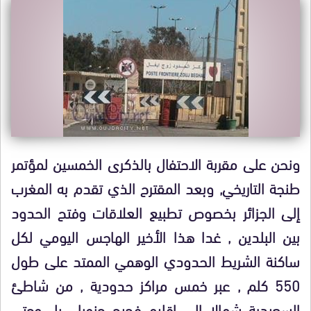
ونحن على مقربة الاحتفال بالذكرى الخمسين لمؤتمر
طنجة التاريخي, وبعد المقترح الذي تقدم به المغرب
إلى الجزائر بخصوص تطبيع العلاقات وفتح الحدود
بين البلدين , غدا هذا الأخير الهاجس اليومي لكل
ساكنة الشريط الحدودي الوهمي الممتد على طول
550 كلم , عبر خمس مراكز حدودية , من شاطئ
السعيدية شمالا إلى إقليم فجيج جنوبا , بل وحتى