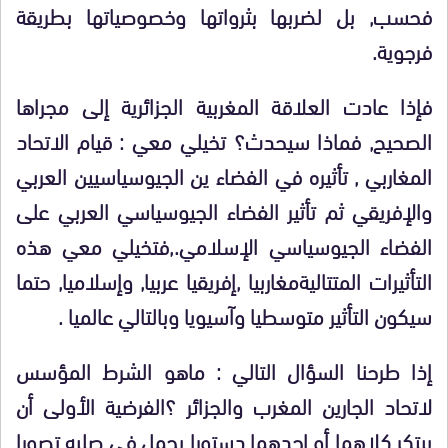
فحسب, بل لضربها بثرواتها وخصوصياتها بطريقة
فرجوية.
فإذا عادت العلاقة المغربية الجزائرية إلى مجراها
الصحيح, فماذا سيحدث؟ تخيلي معي : قيام الاتحاد
المغاربي , تأثيره في الفضاء ين الجيوسياسيين العربي
والإفريقي ثم تأثير الفضاء الجيوسياسي العربي على
الفضاء الجيوسياسي الإسلامي.,فتخيلي معي هذه
التأثيرات المتتاليةمغاربيا ,إفريقيا عربيا, وإسلاميا, حتما
سيكون التأثير متوسطيا وآسيويا وبالتالي عالميا .
إذا طرحنا السؤال التالي : ماهو الشرط المؤسس
لاتحاد الجارين المغرب والجزائر ؟الفرضية الأولى أن
يبتكر كلاهما أو احدهما دستورا يحمل في صلبه تصورا