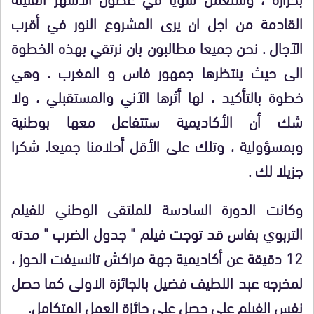
القادمة من اجل ان يرى المشروع النور في أقرب
الآجال . نحن جميعا مطالبون بان نرتقي بهذه الخطوة
الى حيث ينتظرها جمهور فاس و المغرب . وهي
خطوة بالتأكيد ، لها أثرها الآني والمستقبلي ، ولا
شك أن الأكاديمية ستتفاعل معها بوطنية
وبمسؤولية ، وتلك على الأقل أحلامنا جميعا. شكرا
جزيلا لك .
وكانت الدورة السادسة للملتقى الوطني للفيلم
التربوي بفاس قد توجت فيلم " جدول الضرب " مدته
12 دقيقة عن أكاديمية جهة مراكش تانسيفت الحوز ،
لمخرجه عبد اللطيف فضيل بالجائزة الاولى كما حصل
نفس الفيلم على حصل على جائزة العمل المتكامل.