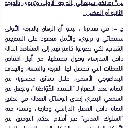
س" رهانكم سينمائي بالدرجة الأولى وتربوي بالدرجة
الثانية أم العكس .
ج =، في تقديرنا ، يبدو أن الرهان بالدرجة الأولى
سينيمائي و تربوي، والأمل معقود على المخرجين
الشباب، لكي يصوبوا كاميراتهم إلى المشاهد الدالة
داخل المدرسة، وحول محيطها، من أجل اقتناص
اللحظات التي تتحصل لها الفرجة والمتعة، والهدف
البيداغوجي الأسمى،
خلال دقائق محسوبة من
الحياة، تعيد الاعتبار
لـ "التلمذة المُوَاطِنة"، وتجعل من
السمعي البصري إحدى الوسائل الفعالة في تخليق
الحياة داخل الفصل الدراسي وخارجه، وتنمية قيم
"السلوك المدني" عبر أفلام تحكم التوفيق بين
الأفكار الهادفة، وبين الشكل الفني الجميل، القادر