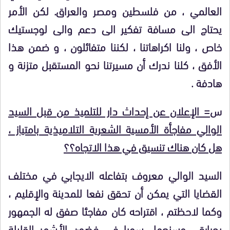
العالمي ، من فلسطين ومصر والعراق. لكن الأمر
يحتاج الى مسافة تفكير الى دعم والى لوجستيك
خاص ، ولنا اكراهاتنا ، لكننا متفائلون ، و ضمن هذا
الأفق ، كلنا ندرك أن مسيرتنا نحو المستقبل متزنة و
هادفة .
س
= الإعلان عن إحداث دار للتلميذ من قبل السيد
الوالي مفاجأة الأمسية الشعرية التلاميذية بامتياز ،
هل كان هناك تنسيق في هذا الاتجاه؟؟
السيد الوالي معروف بتفاعله الايجابي في مختلف
القضايا التي يمكن أن تحقق نفعا للمدينة والإقليم ،
وكما لاحظتم ، اقتراحه كان مفاجئا صفق له الجمهور
بحرارة ، وسنعمل سويا في غضون الأشهر القليلة