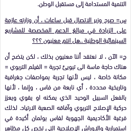
التنمية المستدامة إلى مستقبل الوطن.
س= صرح وزير الاتصال قبل ساعات ، أن وزارته عازمة
على الزيادة في مبالغ الدعم المخصصة للمشاريع
السينمائية الوطنية ..هل انتم معنيون ؟؟؟
ج= الآن ، لا نعتقد أننا معنيون بذلك ، لكن يتضح أن
هناك حاجة ماسة الى تبويئ تجربة = الفيلم التربوي =
مكانة خاصة ، ليس لأنها تجربة بمواصفات جغرافية
وتاريخية محددة ، أي نابعة من فاس ، وإنما ، لأنها
بالفعل السبيل الوحيد الذي يمكنه او يقوي ويعزز
حركية الإصلاح التربوي وآفاقه الصعبة الارتياد. لذلك
فرغبة الأكاديمية الجهوية لفاس بولمان أكيدة في
استمرارية والاوراش الإصلاحية التي تخص كل مظاهر