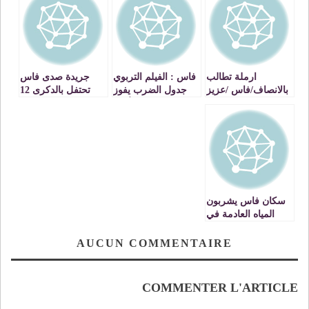
ارملة تطالب
فاس : الفيلم التربوي
جريدة صدى فاس
بالانصاف/فاس /عزيز
جدول الضرب يفوز
تحتفل بالدكرى 12
باكوش
بالجائزة الأولى
لصدورها
للدورة السادسة
للملتقى الوطني
للفيلم التربوي
سكان فاس يشربون
المياه العادمة في
رمضان
AUCUN COMMENTAIRE
COMMENTER L'ARTICLE