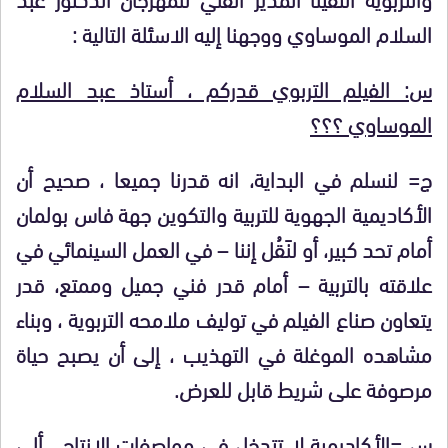
السلام الموساوي ووجهنا إليه الاسئلة التالية :
س: الفيلم التربوي قدركم ، أستاذ عبد السلام
الموساوي ؟؟؟
ج= لنسلم في البداية، انه قدرنا جميعا ، صحيح أن
الأكاديمية الجهوية للتربية والتكوين جهة فاس بولمان
أمام تحد كبير، أو لنَقُل إننا – في العمل السينمائي في
علاقته بالتربية – أمام قدر فني جميل وممتع، قدر
يتعاون صناع الفيلم في توليف ملامحه التربوية ، وبناء
مشاهده الموغلة في التهذيب ، إلى أن يصبح حياة
مرصوفة على شريط قابل للعرض.
س =الأكاديمية لا تتدخل في مواصفات الإنتاج ، ألى