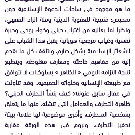
ما هو موجود في ساحات الدعوة الإسلامية دون
تمحيص؛ فنتيجة للعفوية الدينية وقلة الزاد الفقهي،
ونظرا لما يعانيه من اغتراب ديني وخواء روحي وحيرة
نفسية وغياب مرجعية هوياتية يقبل هذا الشباب على
الشعائر الإسلامية بشكل صارم، ويتلقف كل ما يقدم
إليه من مفاهيم خاطئة ومعارف مغلوطة، ويتطبع
نتيجة التزامه اليومي « الظاهر » بسلوكيات لا تتوافق
مع طبيعته الإنسانية وخلواته الحميمية.. وقد تناولت
في مقال سابق عنونته: كيف ينشأ التطرف الديني؟
ظاهرة التطرف والعوامل التي تنشئه، منها ما يتعلق
بشخصية المتطرف، وأخرى موضوعية لها علاقة ببيئة
تحفيز التطرف. ونروم في هذه الورقة مقاربة
بيداغوجيا الإرشاد الديني في مواجهته لخطاب