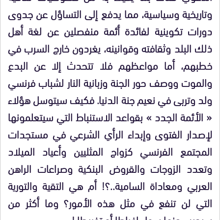
وتاريخية وسياسية، مما يدفع إلى التساؤل عن جدوى
دورات تكوينية لفائدة أئمة منفصلين عن لغة أهل
ذلك البلد وثقافته وقوانينه، يغردون خارج السرب في
خطبهم، أما مواعظهم فلا تتحدث إلا عن البدع
والموت ووصف حور الجنة وزبانية النار لشباب فرنسي
ولد وتربى في نعيم جنة الدنيا. فكيف سيتوسل هؤلاء
« الأئمة الجدد » بقواعد الاستنباط التي سيتعلمونها
لإصدار الفتوى وإبداء الرأي الشرعي في مستجدات
المجتمع الفرنسي كزواج المثليين وأعياد الميلاد
وتعدد الزوجات والقروض البنكية وصراعات الراهن
العربي ومعاداة السامية..؟! أم هي التقية والتورية
التي لن تنفع في مثل هذه الأمور؟ وما أكثر من
سيجيب عنها سواء إفراطا أو تفريطا !