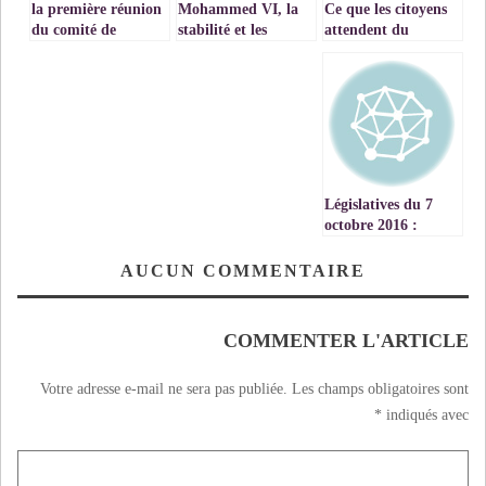
la première réunion
Mohammed VI, la
Ce que les citoyens
du comité de
stabilité et les
attendent du
pilotage et de
ambitions
gouvernement de
l’espace régional :
M.Benkirane.
Communiqué de
presse
Législatives du 7
octobre 2016 :
MRE et
programmes
AUCUN COMMENTAIRE
électoraux de 9
« grands » partis
politiques
COMMENTER L'ARTICLE
marocains ( 2ème
partie )
Votre adresse e-mail ne sera pas publiée.
Les champs obligatoires sont
*
indiqués avec