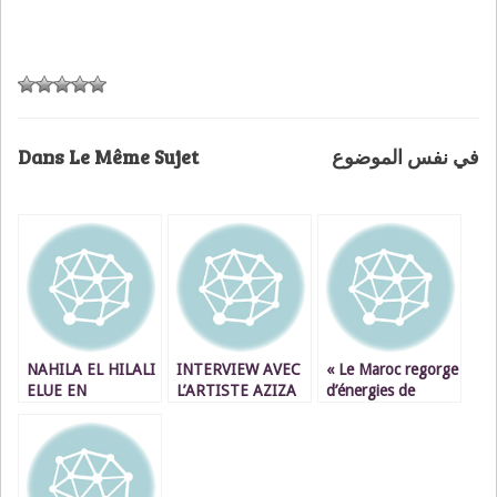
Dans Le Même Sujet
في نفس الموضوع
NAHILA EL HILALI
INTERVIEW AVEC
« Le Maroc regorge
ELUE EN
L’ARTISTE AZIZA
d’énergies de
APOTHEOSE :
EL AABIDI
femmes
MISS NEIGE
Autodidacte
entrepreneuses
D’IFRANE 2015
peintre amateur.
dans l’âme et
prêtes à
entreprendre