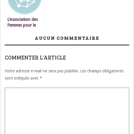
économiquement »
L’Association des
Femmes pour le
Développement
Rural Lance son
AUCUN COMMENTAIRE
« Initiative pour
l’Autonomisation
des Femmes dans
COMMENTER L'ARTICLE
l’Atlas »
Votre adresse e-mail ne sera pas publiée.
Les champs obligatoires
sont indiqués avec
*