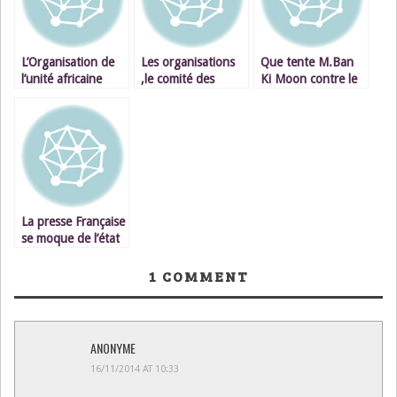
L’Organisation de
Les organisations
Que tente M.Ban
l’unité africaine
,le comité des
Ki Moon contre le
contre l’unité,et
Nations-Unies des
Sahara marocain?
l’union et pour le
droits de l’homme
Cherche-t-il à faire
morcellement ,la
et les marocains
pression sur la
violation de
enlevés,séquestrés
France?
l’intégrité
,emprisonnés dans
territoriale.
les camps de
Tindouf en Algérie
.
La presse Française
se moque de l’état
de santé médiocre
du Président
1
COMMENT
algérien
ANONYME
16/11/2014 AT 10:33