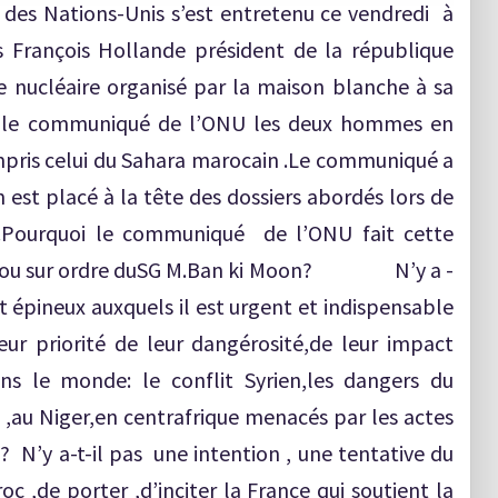
s Nations-Unis s’est entretenu ce vendredi à
s François Hollande président de la république
 nucléaire organisé par la maison blanche à sa
n le communiqué de l’ONU les deux hommes en
mpris celui du Sahara marocain .Le communiqué a
 est placé à la tête des dossiers abordés lors de
 .Pourquoi le communiqué de l’ONU fait cette
ative ou sur ordre duSG M.Ban ki Moon? N’y a -
et épineux auxquels il est urgent et indispensable
eur priorité de leur dangérosité,de leur impact
ans le monde: le conflit Syrien,les dangers du
i ,au Niger,en centrafrique menacés par les actes
? N’y a-t-il pas une intention , une tentative du
c ,de porter ,d’inciter la France qui soutient la